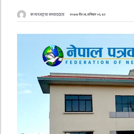
कन्चनजङ्घा सम्वाददाता
२०७७ चैत्र २१, शनिबार ०६:४२