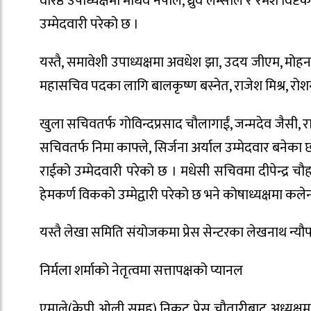
वरिष्ठ उपाध्यक्षमा माधव नेपाल, ध्रुव लम्साल र रमेश विष
उम्मेदवारी परेको छ ।
यस्तै, समावेशी उपाध्यक्षमा अवधेश झा, उदय जीएम, मोहनक
महासचिव पदका लागि बालकृष्ण बस्नेत, राजेश मिश्र, रोशन
खुला सचिवतर्फ गोविन्दप्रसाद चौलागाईं, जन्मदेव जैसी, र
सचिवतर्फ निमा काफ्ले, सिर्जना अर्याल उम्मेदवार बनेका 
राईको उम्मेदवारी परेको छ । मधेसी सचिवमा दीपेन्द्र च
हेमकर्ण विकको उम्मेद्वारी परेको छ भने कोषाध्यक्षमा कलेन्
यस्तै लेखा समिति संयोजकमा प्रेस सेन्टरका लेखनाथ न्यौप
निर्मला शर्माको नेतृत्वमा सत्तापक्षको प्यानल
एमाले(केपी ओली समूह) निकट प्रेस चौतारीबाट अध्यक्षमा नि