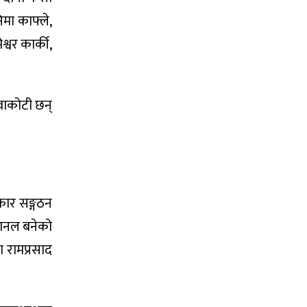
मा काफ्ले,
वर कार्की,
िवाकोटी छन्
रकार सङ्गठन
्यानल बनेको
 रामप्रसाद