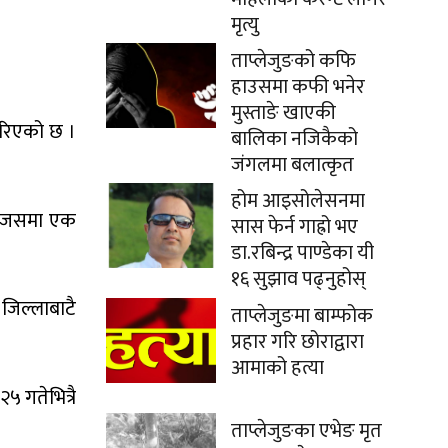
मृत्यु
ताप्लेजुङको कफि
हाउसमा कफी भनेर
मुस्ताङे खाएकी
गरिएको छ ।
बालिका नजिकैको
जंगलमा बलात्कृत
होम आइसोलेसनमा
। जसमा एक
सास फेर्न गाह्रो भए
डा.रबिन्द्र पाण्डेका यी
१६ सुझाव पढ्नुहोस्
 जिल्लाबाटै
ताप्लेजुङमा बाम्फोक
प्रहार गरि छोराद्वारा
आमाको हत्या
५ गतेभित्रै
ताप्लेजुङका एभेङ मृत