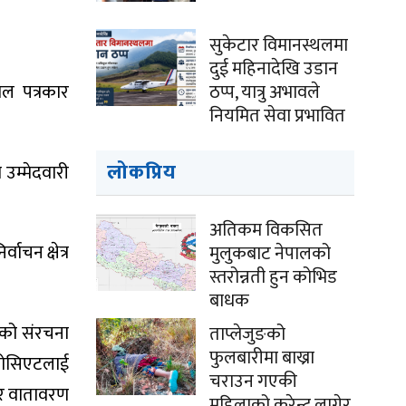
सुकेटार विमानस्थलमा
दुई महिनादेखि उडान
ाल पत्रकार
ठप्प, यात्रु अभावले
नियमित सेवा प्रभावित
लोकप्रिय
उम्मेदवारी
अतिकम विकसित
ाचन क्षेत्र
मुलुकबाट नेपालको
स्तरोन्नती हुन कोभिड
बाधक
श’को संरचना
ताप्लेजुङको
फुलबारीमा बाख्रा
एसोसिएटलाई
चराउन गएकी
 र वातावरण
महिलाको करेन्ट लागेर