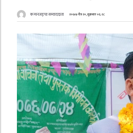
कन्चनजङ्घा सम्वाददाता
२०७७ चैत्र २०, शुक्रबार ०६:२८