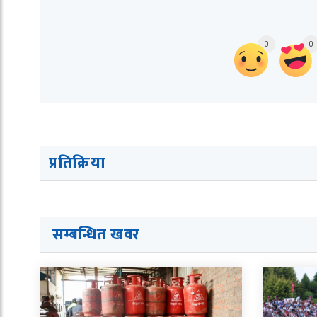
0
0
प्रतिक्रिया
सम्बन्धित ख
व
र