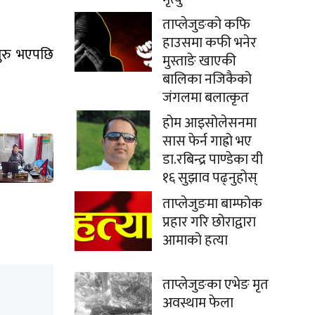
ताप्लेजुङको कफि
हाउसमा कफी भनेर
शुरु भएपछि
मुस्ताङे खाएकी
बालिका नजिकैको
जंगलमा बलात्कृत
होम आइसोलेसनमा
सास फेर्न गाह्रो भए
डा.रबिन्द्र पाण्डेका यी
१६ सुझाव पढ्नुहोस्
ताप्लेजुङमा बाम्फोक
प्रहार गरि छोराद्वारा
आमाको हत्या
ताप्लेजुङका एभेङ मृत
अवस्थाम फेला