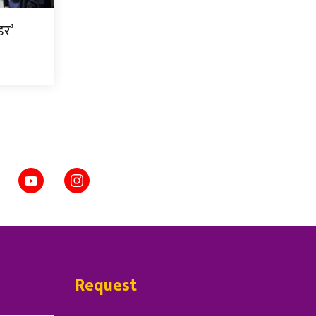
डर’
Request