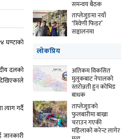
समन्वय बैठक
ताप्लेजुङमा नयाँ
‘त्रिवेणी फिडर’
सञ्चालनमा
२४ घण्टाको
लोकप्रिय
ंसदीय दलको
अतिकम विकसित
मुलुकबाट नेपालको
 देखिएकाले
स्तरोन्नती हुन कोभिड
बाधक
ताप्लेजुङको
त्याग गर्दै
फुलबारीमा बाख्रा
चराउन गएकी
महिलाको करेन्ट लागेर
ाई जानकारी
मृत्यु