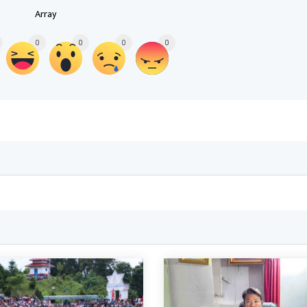
Array
0
0
0
0