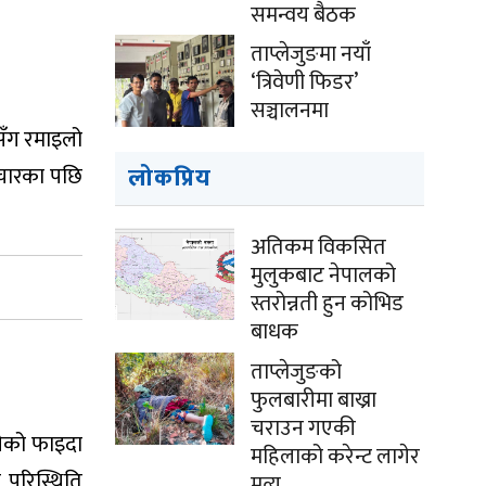
समन्वय बैठक
ताप्लेजुङमा नयाँ
‘त्रिवेणी फिडर’
सञ्चालनमा
सँग रमाइलो
ाचारका पछि
लोकप्रिय
अतिकम विकसित
मुलुकबाट नेपालको
स्तरोन्नती हुन कोभिड
बाधक
ताप्लेजुङको
फुलबारीमा बाख्रा
चराउन गएकी
ोचेको फाइदा
महिलाको करेन्ट लागेर
ो परिस्थिति
मृत्यु