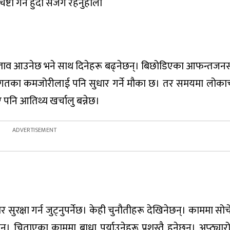
टा गर्ने हुँदा सजग रहनुहोला
ताव आउनेछ भने साथ दिनेहरू बढ्नेछन्। बिछोडिएका आफन्तजन
छ। विगतका कमजोरीलाई पनि सुधार गर्ने मौका छ। तर समयमा लोक
 पनि आतिथ्य खर्चालु बन्नेछ।
िकार सुरक्षा गर्न जुट्नुपर्नेछ। केही चुनौतीहरू देखिनेछन्। काममा स
 चिताएका काममा बाधा पुर्याउनेहरू प्रशस्तै हुनेछन्। अप्ठ्यार