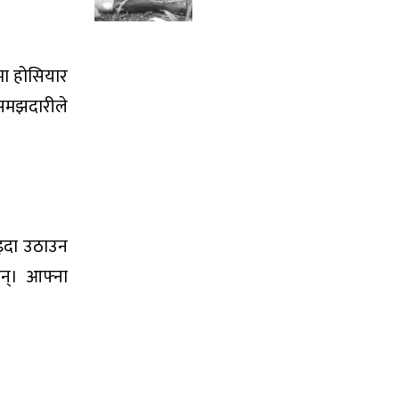
मा होसियार
असमझदारीले
ाइदा उठाउन
न्। आफ्ना