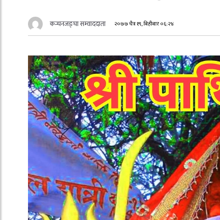
कन्चनजङ्घा सम्वाददाता
२०७७ चैत्र १९, बिहीबार ०६:२४