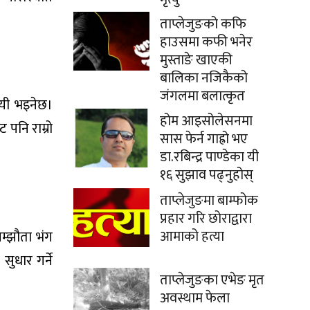
ताप्लेजुङको कफि
हाउसमा कफी भनेर
मुस्ताङे खाएकी
बालिका नजिकैको
जंगलमा बलात्कृत
जयी भइनेछ।
होम आइसोलेसनमा
 पनि राम्रो
सास फेर्न गाह्रो भए
डा.रबिन्द्र पाण्डेका यी
१६ सुझाव पढ्नुहोस्
ताप्लेजुङमा बाम्फोक
प्रहार गरि छोराद्वारा
आमाको हत्या
म्झौता भंग
सुधार गर्ने
ताप्लेजुङका एभेङ मृत
अवस्थाम फेला