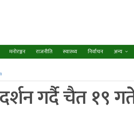
मनोरञ्जन
राजनीति
स्वास्थ्य
निर्वाचन
अन्य
स।
र्शन गर्दै चैत १९ ग
।