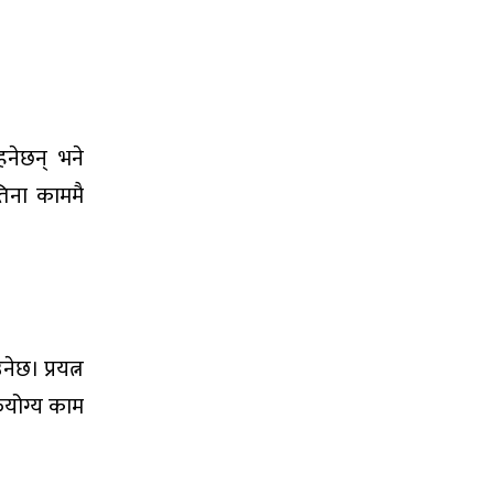
नेछन् भने
तिना काममै
छ। प्रयत्न
िफयोग्य काम