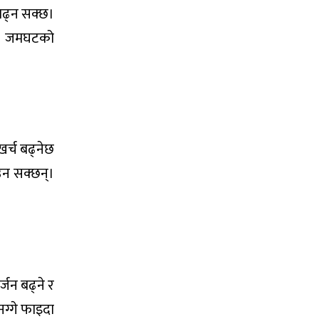
बढ्न सक्छ।
इलो जमघटको
खर्च बढ्नेछ
उन सक्छन्।
्जन बढ्ने र
ग्गे फाइदा