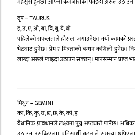
महसुस हुनेछ। आफ्ना कमजोरीको फाइदा अरूले उठाउने चेष्
वृष – TAURUS
इ, उ, ए, ओ, बा, बि, बु, बे, बो
पहिलेको सफलताले हौसला जगाउनेछ। नयाँ कामको प्रस्
भेटघाट हुनेछ। प्रेम र मित्रताको बन्धन कसिलो हुने
लाग्दा अरूले फाइदा उठाउन सक्छन्। मानसम्मान प्राप्त भए
मिथुन – GEMINI
का, कि, कु, घ, ङ, छ, के, को, ह
वैधानिक प्रावधानले लक्ष्यमा पुग्न अप्ठ्यारो पार्नेछ। अध
उठाउन नसकिएला। प्रतिस्पर्धी बढ्नाले समस्या थपिएलान्।