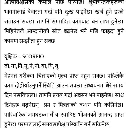
आत्मविश्वासको कमीले पछि परिनेछ। शुभचिन्तकहरूको
भावनालाई बेवास्ता गर्दा पनि दु:ख पाइनेछ। खर्च हुने डरले
सताउन सक्छ। तापनि सम्पादित कामबाट धन लाभ हुनेछ।
मिहिनेतले आम्दानीको स्रोत बढ्नेछ भने पछि फाइदा हुने
काममा सम्झौता हुन सक्छ।
वृश्चिक – SCORPIO
तो, ना, नि, नु, ने, नो, या, यि, यु
मेहनत गरीकन चिताएको मूल्य प्राप्त नहुन सक्छ। पहिलेकै
काम दोहोर्याउनुपर्ने स्थिति आउन सक्छ। अध्ययनमा धेरै समय
दिन नसकिएला। तापनि प्रयत्न गर्दा अवसर भने पाइनेछ। साथ
दिनेहरू बढ्नेछन्। प्रेम र मित्रताको बन्धन पनि कसिनेछ।
पारिवारिक जमघटका बीच स्वादिष्ट भोजनको आनन्द प्राप्त
हुनेछ। परम्परालाई समयसापेक्ष परिवर्तन गर्न सकिनेछ।