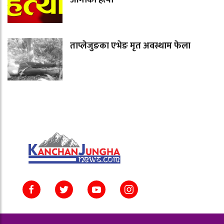
आमाको हत्या
ताप्लेजुङका एभेङ मृत अवस्थाम फेला