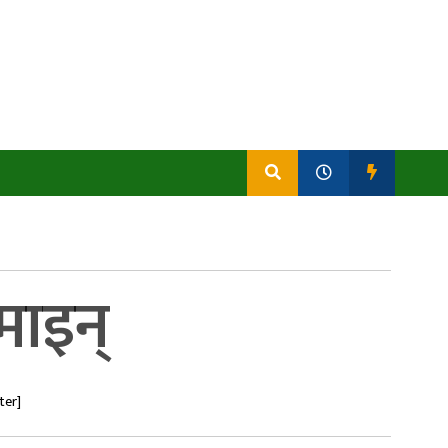
माइन्
ter]