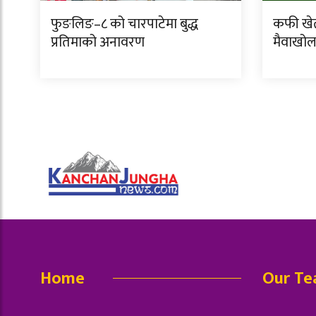
फुङलिङ–८ को चारपाटेमा बुद्ध
कफी खेत
प्रतिमाको अनावरण
मैवाखोल
Home
Our T