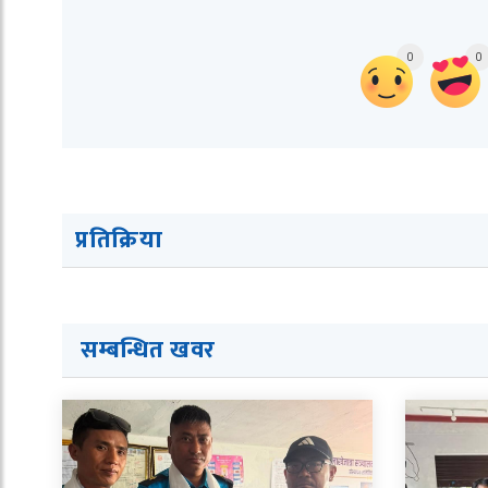
0
0
प्रतिक्रिया
सम्बन्धित ख
व
र