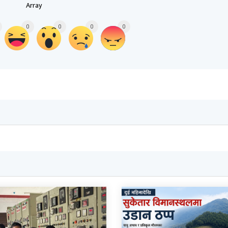
Array
0
0
0
0