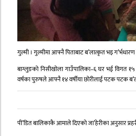
गुल्मी । गुल्मीमा आफ्नै पिताबाट ब’लात्कृत भइ ग’र्भधार
बाग्लुङको निसीखोला गाउँपालिका–६ घर भई विगत १५ व
वर्षका पुरुषले आफ्नै १४ वर्षीया छोरीलाई पटक पटक ब’ल
पी’डित बालिकाकै आमाले दिएको जा’हेरीका अनुसार प्रहरील