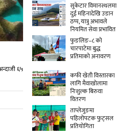
सुकेटार विमानस्थलमा
दुई महिनादेखि उडान
ठप्प, यात्रु अभावले
नियमित सेवा प्रभावित
फुङलिङ–८ को
चारपाटेमा बुद्ध
प्रतिमाको अनावरण
अन्दाजी ६५
कफी खेती विस्तारका
लागि मैवाखोलामा
निःशुल्क बिरुवा
वितरण
ताप्लेजुङमा
पहिलोपटक फुट्सल
प्रतियोगिता