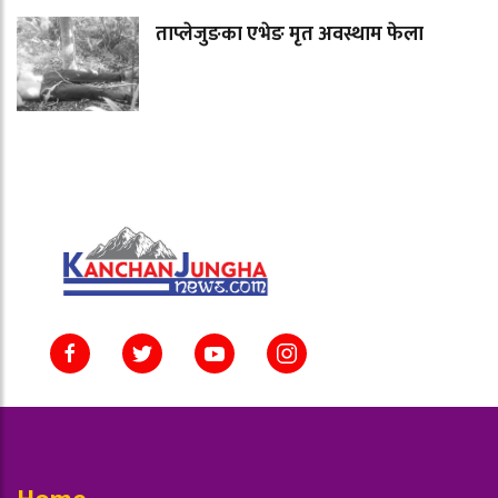
ताप्लेजुङका एभेङ मृत अवस्थाम फेला