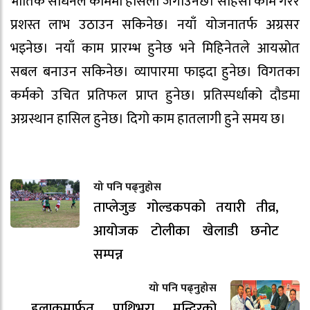
भौतिक साधनले काममा हाैसला जगाउनेछ। साहसी काम गरेर
प्रशस्त लाभ उठाउन सकिनेछ। नयाँ योजनातर्फ अग्रसर
भइनेछ। नयाँ काम प्रारम्भ हुनेछ भने मिहिनेतले आयस्रोत
सबल बनाउन सकिनेछ। व्यापारमा फाइदा हुनेछ। विगतका
कर्मको उचित प्रतिफल प्राप्त हुनेछ। प्रतिस्पर्धाको दौडमा
अग्रस्थान हासिल हुनेछ। दिगो काम हातलागी हुने समय छ।
यो पनि पढ्नुहोस
ताप्लेजुङ गोल्डकपको तयारी तीव्र,
आयोजक टोलीका खेलाडी छनोट
सम्पन्न
यो पनि पढ्नुहोस
हुलाकमार्फत पाथिभरा मन्दिरको