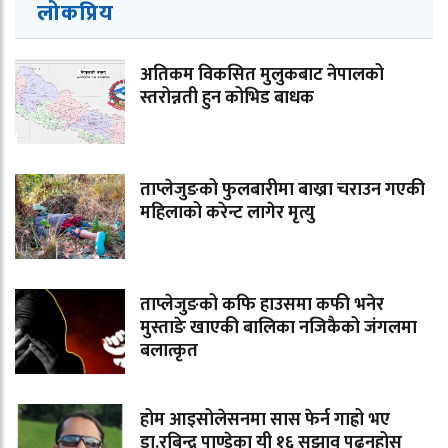
लोकप्रिय
अतिकम विकसित मुलुकबाट नेपालको
स्तरोन्नती हुन कोभिड बाधक
ताप्लेजुङको फुलबारीमा बाख्रा चराउन गएकी
महिलाको करेन्ट लागेर मृत्यु
ताप्लेजुङको कफि हाउसमा कफी भनेर
मुस्ताङे खाएकी बालिका नजिकैको जंगलमा
बलात्कृत
होम आइसोलेसनमा सास फेर्न गाह्रो भए
डा.रबिन्द्र पाण्डेका यी १६ सुझाव पढ्नुहोस्