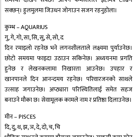
समस्या देखिन सक्छ। आफ्नै कमजोरीले इष्टमित्र टाढिन
सक्छन्। हुलमुलमा जिउधन जोगाउन सजग रहनुहोला।
कुम्भ – AQUARIUS
गु, गे, गो, सा, सि, सु, से, सो, द
दिन रमाइलाे रहनेछ भने लगनशीलताले लक्ष्यमा पुर्याउनेछ।
छोटो समयमा फाइदा उठाउन सकिनेछ। अध्ययनमा प्रगति
हुनेछ र लेखनकलामा निखारता आउनेछ। उपहार र
खानपानले दिन आनन्दमय रहनेछ। परिवारजनको साथले
उत्साह जगाउनेछ। अप्ठ्यारा परिस्थितिलाई समेत सहज
बनाउने मौका छ। सेवामूलक कामले नाम र प्रतिष्ठा दिलाउनेछ।
मीन – PISCES
दि, दु, थ, झ, ञ, दे, दो, च, चि