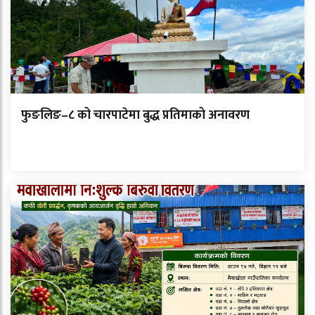
फुङलिङ–८ को चारपाटेमा बुद्ध प्रतिमाको अनावरण