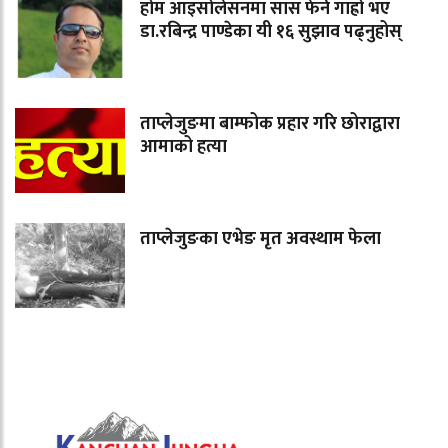
होम आइसोलेसनमा सास फेर्न गाह्रो भए
डा.रबिन्द्र पाण्डेका यी १६ सुझाव पढ्नुहोस्
ताप्लेजुङमा बाम्फोक प्रहार गरि छोराद्वारा
आमाको हत्या
ताप्लेजुङका एभेङ मृत अवस्थाम फेला