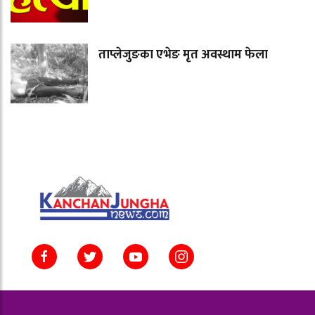
ताप्लेजुङका एभेङ मृत अवस्थाम फेला