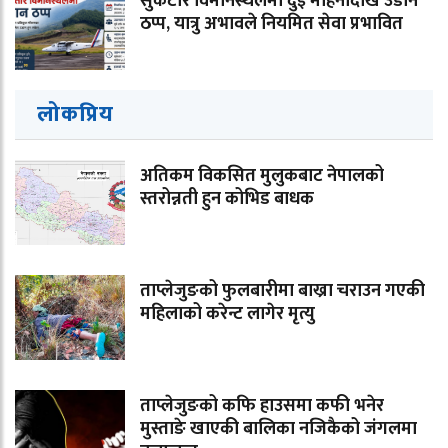
सुकेटार विमानस्थलमा दुई महिनादेखि उडान
ठप्प, यात्रु अभावले नियमित सेवा प्रभावित
लोकप्रिय
अतिकम विकसित मुलुकबाट नेपालको
स्तरोन्नती हुन कोभिड बाधक
ताप्लेजुङको फुलबारीमा बाख्रा चराउन गएकी
महिलाको करेन्ट लागेर मृत्यु
ताप्लेजुङको कफि हाउसमा कफी भनेर
मुस्ताङे खाएकी बालिका नजिकैको जंगलमा