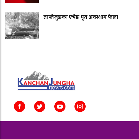
ताप्लेजुङका एभेङ मृत अवस्थाम फेला