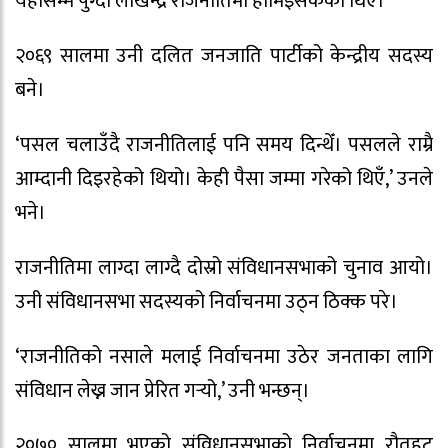
यहाँसम्म पुग्दा लखिन्द्र राजनीतिमा होमिइसकेका थिए।
२०६९ सालमा उनी दलित जनजाति पार्टीको केन्द्रीय सदस्य
बने।
‘पसल चलाउँदै राजनीतिलाई पनि समय दिन्थेँ। पसलले राम्रै
आम्दानी दिइरहेको थियो। केही पैसा जम्मा गरेको थिएँ,’ उनले
भने।
राजनीतिमा लाग्दा लाग्दै दोस्रो संविधानसभाको चुनाव आयो।
उनी संविधानसभा सदस्यको निर्वाचनमा उठ्न ठिक्क परे।
‘राजनीतिको नसाले मलाई निर्वाचनमा उठेर जनताका लागि
संविधान लेख्न जान प्रेरित गर्‍यो,’ उनी भन्छन्।
२०७० सालमा भएको संविधानसभाको निर्वाचनमा रौतहट