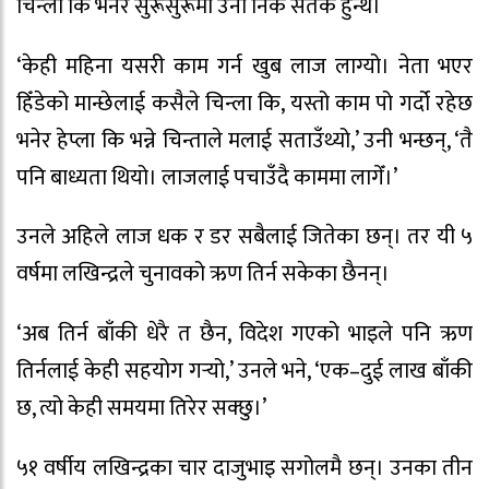
चिन्ला कि भनेर सुरूसुरूमा उनी निकै सतर्क हुन्थे।
‘केही महिना यसरी काम गर्न खुब लाज लाग्यो। नेता भएर
हिँडेको मान्छेलाई कसैले चिन्ला कि, यस्तो काम पो गर्दो रहेछ
भनेर हेप्ला कि भन्ने चिन्ताले मलाई सताउँथ्यो,’ उनी भन्छन्, ‘तै
पनि बाध्यता थियो। लाजलाई पचाउँदै काममा लागेँ।’
उनले अहिले लाज धक र डर सबैलाई जितेका छन्। तर यी ५
वर्षमा लखिन्द्रले चुनावको ऋण तिर्न सकेका छैनन्।
‘अब तिर्न बाँकी धेरै त छैन, विदेश गएको भाइले पनि ऋण
तिर्नलाई केही सहयोग गर्‍यो,’ उनले भने, ‘एक–दुई लाख बाँकी
छ, त्यो केही समयमा तिरेर सक्छु।’
५१ वर्षीय लखिन्द्रका चार दाजुभाइ सगोलमै छन्। उनका तीन