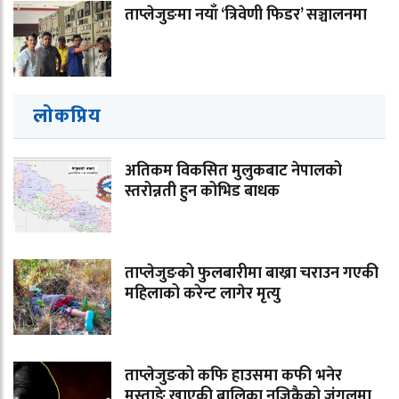
ताप्लेजुङमा नयाँ ‘त्रिवेणी फिडर’ सञ्चालनमा
लोकप्रिय
अतिकम विकसित मुलुकबाट नेपालको
स्तरोन्नती हुन कोभिड बाधक
ताप्लेजुङको फुलबारीमा बाख्रा चराउन गएकी
महिलाको करेन्ट लागेर मृत्यु
ताप्लेजुङको कफि हाउसमा कफी भनेर
मुस्ताङे खाएकी बालिका नजिकैको जंगलमा