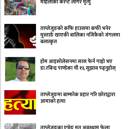
महिलाको करेन्ट लागेर मृत्यु
ताप्लेजुङको कफि हाउसमा कफी भनेर
मुस्ताङे खाएकी बालिका नजिकैको जंगलमा
बलात्कृत
होम आइसोलेसनमा सास फेर्न गाह्रो भए
डा.रबिन्द्र पाण्डेका यी १६ सुझाव पढ्नुहोस्
ताप्लेजुङमा बाम्फोक प्रहार गरि छोराद्वारा
आमाको हत्या
ताप्लेजुङका एभेङ मृत अवस्थाम फेला