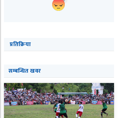
0
प्रतिक्रिया
सम्बन्धित ख
व
र