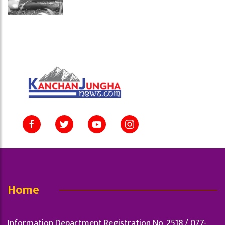
Home
Information Department Registration No. 2518 / 077-