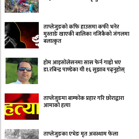
ताप्लेजुङको कफि हाउसमा कफी भनेर
मुस्ताङे खाएकी बालिका नजिकैको जंगलमा
बलात्कृत
होम आइसोलेसनमा सास फेर्न गाह्रो भए
डा.रबिन्द्र पाण्डेका यी १६ सुझाव पढ्नुहोस्
ताप्लेजुङमा बाम्फोक प्रहार गरि छोराद्वारा
आमाको हत्या
ताप्लेजुङका एभेङ मृत अवस्थाम फेला