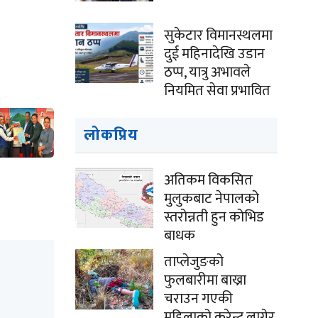
सुकेटार विमानस्थलमा
दुई महिनादेखि उडान
ठप्प, यात्रु अभावले
नियमित सेवा प्रभावित
लोकप्रिय
अतिकम विकसित
मुलुकबाट नेपालको
स्तरोन्नती हुन कोभिड
बाधक
ताप्लेजुङको
फुलबारीमा बाख्रा
चराउन गएकी
महिलाको करेन्ट लागेर