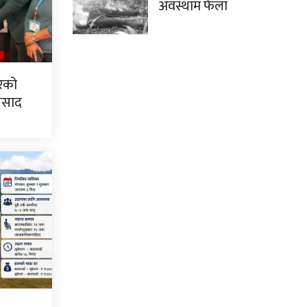
अवस्थाम फेला
िरको
्रसाद