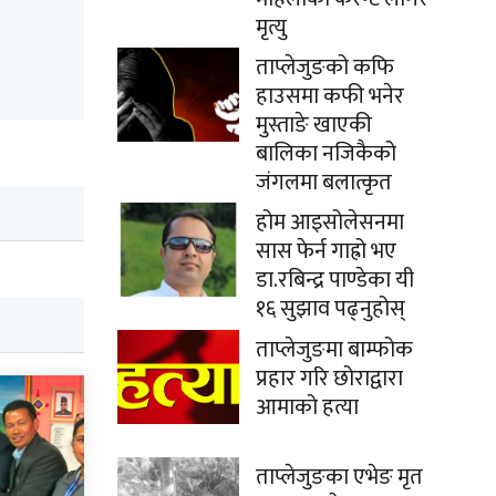
मृत्यु
ताप्लेजुङको कफि
हाउसमा कफी भनेर
मुस्ताङे खाएकी
बालिका नजिकैको
जंगलमा बलात्कृत
होम आइसोलेसनमा
सास फेर्न गाह्रो भए
डा.रबिन्द्र पाण्डेका यी
१६ सुझाव पढ्नुहोस्
ताप्लेजुङमा बाम्फोक
प्रहार गरि छोराद्वारा
आमाको हत्या
ताप्लेजुङका एभेङ मृत