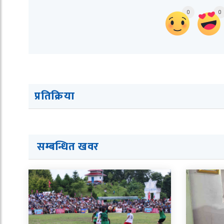
0
0
प्रतिक्रिया
सम्बन्धित ख
व
र