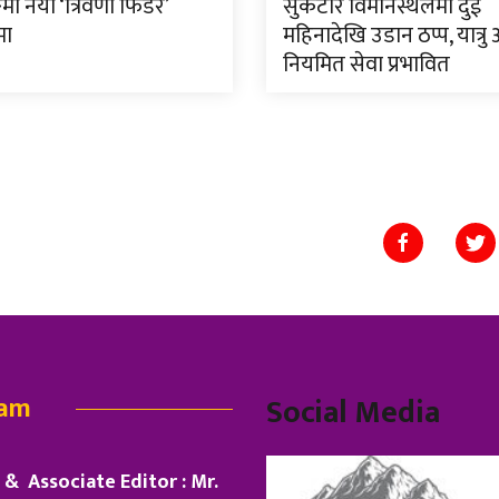
मा नयाँ ‘त्रिवेणी फिडर’
सुकेटार विमानस्थलमा दुई
मा
महिनादेखि उडान ठप्प, यात्रु
नियमित सेवा प्रभावित
eam
Social Media
& Associate Editor : Mr.