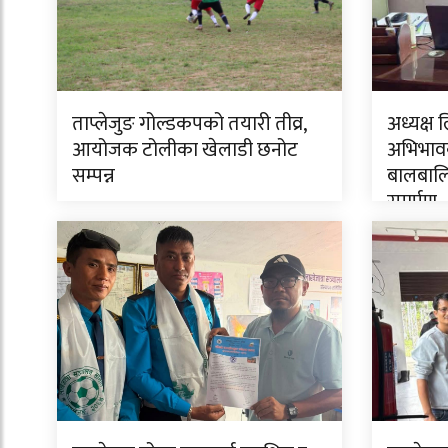
ताप्लेजुङ गोल्डकपको तयारी तीव्र,
अध्यक्ष 
आयोजक टोलीका खेलाडी छनोट
अभिभावक
सम्पन्न
बालबालि
समर्पण