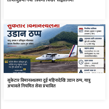
ताप्लेजुङमा नयाँ ‘त्रिवेणी फिडर’ सञ्चालनमा
सुकेटार विमानस्थलमा दुई महिनादेखि उडान ठप्प, यात्रु
अभावले नियमित सेवा प्रभावित