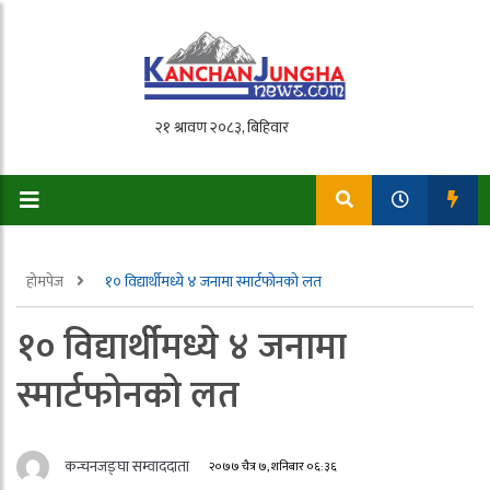
होमपेज
१० विद्यार्थीमध्ये ४ जनामा स्मार्टफोनको लत
१० विद्यार्थीमध्ये ४ जनामा
स्मार्टफोनको लत
कन्चनजङ्घा सम्वाददाता
२०७७ चैत्र ७, शनिबार ०६:३६