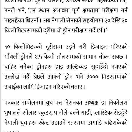
किलोमिटरको दूरीमा यसलाई उडाउन सफल भइसकेका छौं,’
उनले भने, ‘तर स्थान अभावमा पूर्ण क्षमतामा परीक्षण गर्न
पाइरहेका थिएनौं । अब नेपाली सेनाको सहयोगमा २० देखि ३०
किलोमिटरसम्मको दूरीमा यो ड्रोन परीक्षण गर्दै छौं ।’
६० किलोमिटरको दूरीसम्म उड्ने गरी डिजाइन गरिएको
गौंथली ड्रोनले १.५ केजी तौलसम्मको सामान बोक्न सक्छ ।
बाहिर बनेका ड्रोनहरु हाइ अल्टिच्यड सुहाउँदो नभएको
उल्लेख गर्दै श्रेष्ठले आफ्नो ड्रोन भने ३००० मिटरसम्मको
उचाईका लागि डिजाइन गरिएको बताए ।
पत्रकार सम्मेलनमा युथ फर नेसनका अध्यक्ष डा निकोलस
भुषालले सोलार स्कुटर, पानीले चल्ने गाडी, प्लास्टिक रोडहुँदै
नेपाली युवाहरु रकेट उडाउने स्तरसम्म अगाडि बढिसकेको