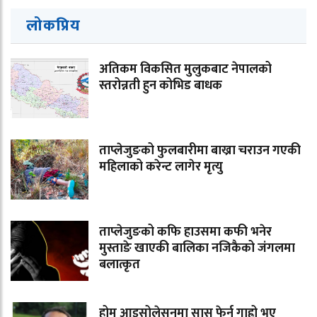
लोकप्रिय
अतिकम विकसित मुलुकबाट नेपालको
स्तरोन्नती हुन कोभिड बाधक
ताप्लेजुङको फुलबारीमा बाख्रा चराउन गएकी
महिलाको करेन्ट लागेर मृत्यु
ताप्लेजुङको कफि हाउसमा कफी भनेर
मुस्ताङे खाएकी बालिका नजिकैको जंगलमा
बलात्कृत
होम आइसोलेसनमा सास फेर्न गाह्रो भए