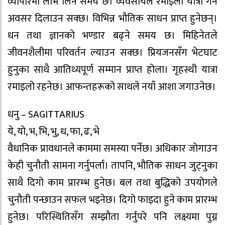
व्यापारमा लाभ लिने समय छ। व्यवसायले रमाइलो यात्रा गर्ने
अवसर दिलाउन सक्छ। विभिन्न भौतिक साधन प्राप्त हुनेछन्।
धन तथा ज्ञानको भण्डार बढ्ने समय छ। मिहिनेतले
जीवनशैलीमा परिवर्तन ल्याउन सक्छ। प्रियजनसँग भेटघाट
हुनुका साथै आतिथ्यपूर्ण सम्मान प्राप्त होला। गृहस्थी यात्रा
रमाइलो रहनेछ। आफन्तहरूको साथले नयाँ आशा जगाउनेछ।
धनु – SAGITTARIUS
ये, यो, भ, भि, भु, ध, फा, ढ, भे
वैधानिक प्रावधानले काममा समस्या पर्नेछ। अधिकार जोगाउन
केही चुनौती सामना गर्नुपर्ला। तापनि, भौतिक साधन जुट्नुका
साथै दिगो काम प्रारम्भ हुनेछ। बल तथा बुद्धिको उपयोगले
चुनौती पन्छाउन सफल भइनेछ। दिगो फाइदा हुने काम प्रारम्भ
हुनेछ। परिस्थितिसँग सम्झौता गर्नुपरे पनि लक्ष्यमा पुग्न