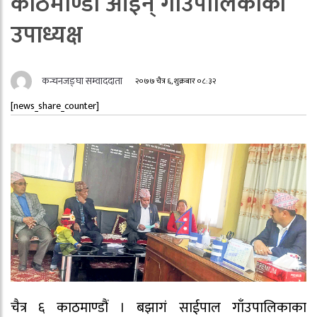
काठमाण्डौ आईन् गाउँपालिकाकी
उपाध्यक्ष
कन्चनजङ्घा सम्वाददाता
२०७७ चैत्र ६, शुक्रबार ०८:३२
[news_share_counter]
चैत्र ६ काठमाण्डौं । बझागं साईपाल गाँउपालिकाका