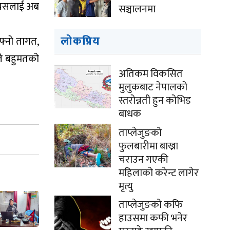
, यसलाई अब
सञ्चालनमा
लोकप्रिय
आफ्नो तागत,
ले बहुमतको
अतिकम विकसित
मुलुकबाट नेपालको
स्तरोन्नती हुन कोभिड
बाधक
ताप्लेजुङको
फुलबारीमा बाख्रा
चराउन गएकी
महिलाको करेन्ट लागेर
मृत्यु
ताप्लेजुङको कफि
हाउसमा कफी भनेर