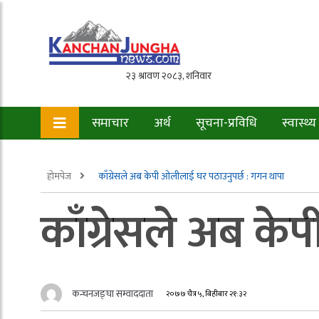
समाचार
अर्थ
सूचना-प्रविधि
स्वास्थ्य
होमपेज
काँग्रेसले अब केपी ओलीलाई घर पठाउनुपर्छ : गगन थापा
काँग्रेसले अब क
कन्चनजङ्घा सम्वाददाता
२०७७ चैत्र ५, बिहीबार २१:३२