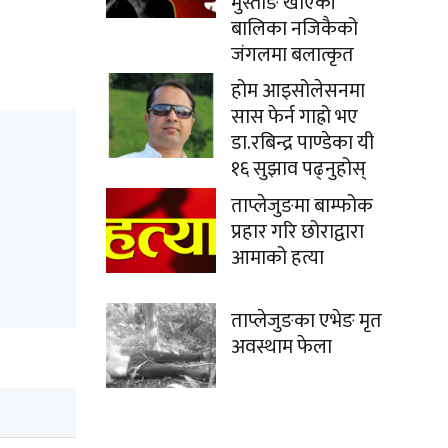
मुस्ताङे खाएकी
बालिका नजिकैको
जंगलमा बलात्कृत
होम आइसोलेसनमा
सास फेर्न गाह्रो भए
डा.रबिन्द्र पाण्डेका यी
१६ सुझाव पढ्नुहोस्
ताप्लेजुङमा बाम्फोक
प्रहार गरि छोराद्वारा
आमाको हत्या
ताप्लेजुङका एभेङ मृत
अवस्थाम फेला