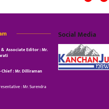
eam
Social Media
& Associate Editor : Mr.
rati
-Chief : Mr. Dilliraman
esentative : Mr. Surendra