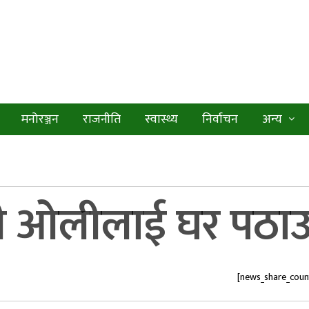
मनोरञ्जन
राजनीति
स्वास्थ्य
निर्वाचन
अन्य
ेपी ओलीलाई घर पठाउन
[news_share_coun