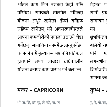
आँटले काम लिन नसक्दा केही पछि
मेहनत गर
परिनेछ। समयको तालमेल नमिल्दा
सानो प्र
योजना अधुरै रहनेछ। ईर्ष्या गर्नेहरू
सम्पादन
सक्रिय रहनेछन् भने अवसरवादीहरूले
मन ल
आफ्ना कमजोरीको फाइदा उठाउने चेष्टा
शुभचिन्त
गर्नेछन्। सानातिना काममै अल्झनुपर्नेछ।
बलियो रह
कामको राम्रै मूल्यांकन भए पनि प्रतिफल
पनि फा
हातपार्न समय लाग्नेछ। दीर्घकालीन
लगनशीलताल
योजना बनाएर काम प्रारम्भ गर्ने बेला छ।
जिम्मेवारी
आफ्ना का
मकर – CAPRICORN
कुम्भ 
भो, ज, जि, खि, खु, खे, खो, गा, गि
गु, गे, गो, सा