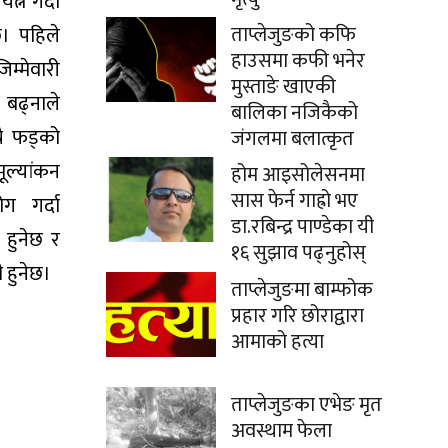
त्न गर्दा
ताप्लेजुङको कफि
छ। पहिले
हाउसमा कफी भनेर
म्मेवारी
मुस्ताङे खाएकी
बढ्नाले
बालिका नजिकैको
्रै फड्को
जंगलमा बलात्कृत
ूल्यांकन
होम आइसोलेसनमा
सास फेर्न गाह्रो भए
ग गर्दा
डा.रबिन्द्र पाण्डेका यी
 हुनेछ र
१६ सुझाव पढ्नुहोस्
 हुनेछ।
ताप्लेजुङमा बाम्फोक
प्रहार गरि छोराद्वारा
आमाको हत्या
ताप्लेजुङका एभेङ मृत
अवस्थाम फेला