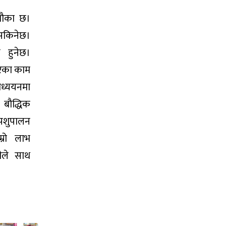
 मौका छ।
सकिनेछ।
 हुनेछ।
गरेका काम
ध्ययनमा
। बौद्धिक
 पशुपालन
म्रो लाभ
ीले साथ