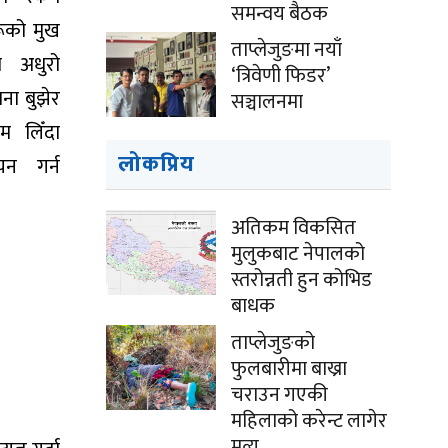
समन्वय बैठक
रूको मुख
ताप्लेजुङमा नयाँ
म अधुरो
‘त्रिवेणी फिडर’
ना बुझेर
सञ्चालनमा
ाम लिँदा
लोकप्रिय
यन गर्न
अतिकम विकसित
मुलुकबाट नेपालको
स्तरोन्नती हुन कोभिड
बाधक
ताप्लेजुङको
फुलबारीमा बाख्रा
चराउन गएकी
महिलाको करेन्ट लागेर
मृत्यु