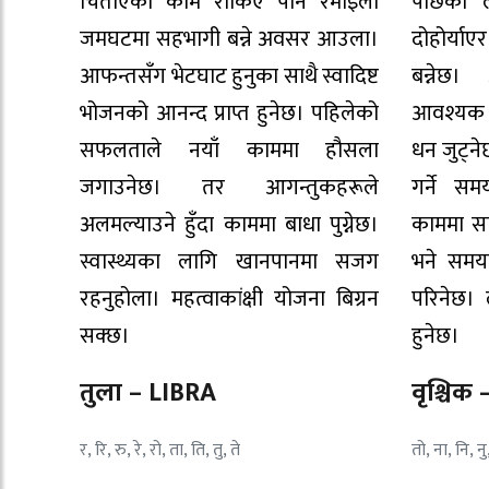
चिताएको काम रोकिए पनि रमाइलो
पछिका लाग
जमघटमा सहभागी बन्ने अवसर आउला।
दोहोर्याए
आफन्तसँग भेटघाट हुनुका साथै स्वादिष्ट
बन्नेछ
भोजनको आनन्द प्राप्त हुनेछ। पहिलेको
आवश्यक प
सफलताले नयाँ काममा हौसला
धन जुट्ने
जगाउनेछ। तर आगन्तुकहरूले
गर्ने स
अलमल्याउने हुँदा काममा बाधा पुग्नेछ।
काममा सा
स्वास्थ्यका लागि खानपानमा सजग
भने समयम
रहनुहोला। महत्वाकांक्षी योजना बिग्रन
परिनेछ। 
सक्छ।
हुनेछ।
तुला – LIBRA
वृश्चि
र, रि, रु, रे, रो, ता, ति, तु, ते
तो, ना, नि, नु