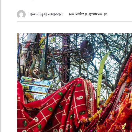
कन्चनजङ्घा सम्वाददाता
२०७७ मंसिर १९, शुक्रबार ०७:३१