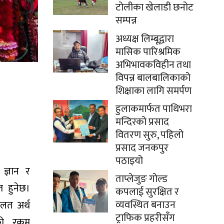
टोलीका खेलाडी छनोट
सम्पन्न
अध्यक्ष लिम्बूद्वारा
मासिक पारिश्रमिक
अभिभावकविहीन तथा
विपन्न बालबालिकाको
शिक्षाका लागि समर्पण
हुलाकमार्फत पाथिभरा
मन्दिरको प्रसाद
वितरण सुरु, पहिलो
प्रसाद जनकपुर
पठाइयो
 ज्ञान र
ताप्लेजुङ गोल्ड
त हुनेछ।
कपलाई सुरक्षित र
व्यवस्थित बनाउन
गलत अर्थ
ट्राफिक प्रहरीसँग
को रकम