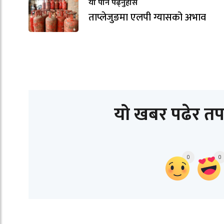
यो पनि पढ्नुहोस
ताप्लेजुङमा एलपी ग्यासको अभाव
यो खबर पढेर तप
0
0