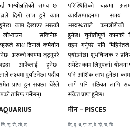
्दा भाग्योन्नतिको समय छ।
परिस्थितिको चक्रमा अलमलि
यत्नले दिगो लाभ हुने काम
कार्यसम्पादनमा समय ला
 हुनेछ। काम देखाएर अरूको
अस्वस्थताले कमजोरीको 
ोभ्याउन सकिनेछ।
हुनेछ। चुनौतीपूर्ण कामको जि
कहरूले साथ दिनाले कर्मयोग
वहन गर्नुपरे पनि मिहिनेतले 
नेछ। अरूको काममा जुट्नुपरे
पुर्याउनेछ। शुभचिन्तक र प्रतिस
इदा आफैंलाई हुनेछ।
समेटेर काम लिनुपर्ला। योजना 
े लक्ष्यमा पुर्याउनेछ। पदीय
पनि आंशिक लाभ हुनेछ। का
समेत प्राप्त हुन सक्छ। धेरैले
लागे पनि पछिका लागि सक
मको तारिफ गर्नेछन्।
संकेत प्राप्त हुनेछ।
– AQUARIUS
मीन – PISCES
, सि, सु, से, सो, द
दि, दु, थ, झ, ञ, दे, दो, च, चि