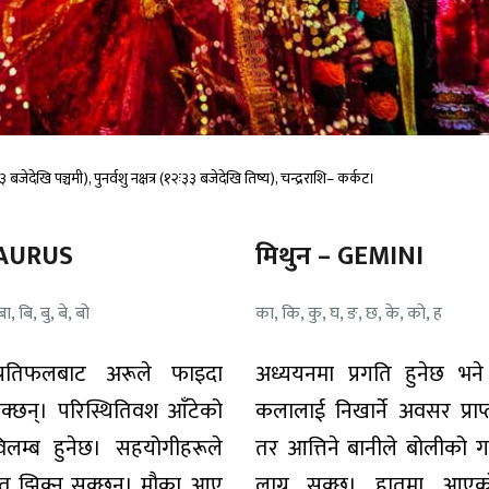
जेदेखि पञ्चमी), पुनर्वशु नक्षत्र (१२ः३३ बजेदेखि तिष्य), चन्द्रराशि– कर्कट।
TAURUS
मिथुन – GEMINI
ा, बि, बु, बे, बो
का, कि, कु, घ, ङ, छ, के, को, ह
्रतिफलबाट अरूले फाइदा
अध्ययनमा प्रगति हुनेछ भने
्छन्। परिस्थितिवश आँटेको
कलालाई निखार्ने अवसर प्राप्
िलम्ब हुनेछ। सहयोगीहरूले
तर आत्तिने बानीले बोलीको 
ात झिक्न सक्छन्। मौका आए
लाग्न सक्छ। हातमा आए