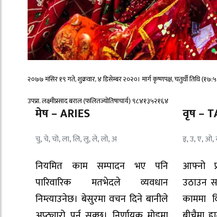
२०७७ मंसिर १९ गते, शुक्रवार, ४ डिसेम्बर २०२०। मार्ग कृष्णपक्ष, चतुर्थी तिथि (१७:५३ ब
उपप्रा. लक्ष्मीप्रसाद बराल (फलितज्योतिषाचार्य) ९८४१३५२१६४
मेष – ARIES
वृष – 
चु, चे, चो, ला, लि, लु, ले, लो, अ
इ, उ, ए, ओ, ब
नियमित काम सम्पादन भए पनि
आफ्नो प
पारिवारिक मतभेदले व्यवधान
उठाउन सक
निम्त्याउनेछ। बेसुरमा वचन दिने बानीले
काममा व
अप्ठ्यारो पर्न सक्छ। निर्णायक मोडमा
बीचैमा ह