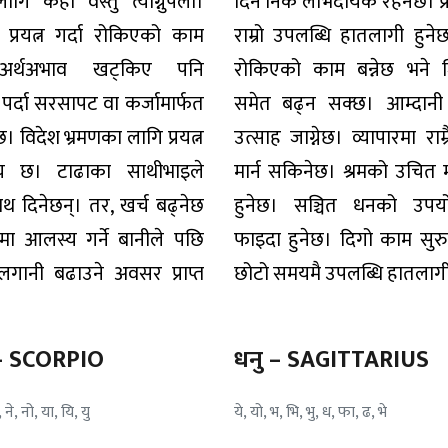
ि केही वस्तु त्याग्नुपर्ला।
दिन निकै लाभदायक रहनेछ। प्रय
र प्रयत्न गर्दा रोकिएको काम
राम्रो उपलब्धि हातलागी हुने
। अर्थअभाव खट्किए पनि
रोकिएको काम बन्नेछ भने जि
र्दा सरसापट वा कर्जामार्फत
समेत बढ्न सक्छ। आम्दानी 
छ। विदेश भ्रमणका लागि प्रयत्न
उत्साह जाग्नेछ। व्यापारमा राम
मय छ। टाढाका साथीभाइले
मार्न सकिनेछ। श्रमको उचित म
थ दिनेछन्। तर, खर्च बढ्नेछ
हुनेछ। सञ्चित धनको उपयो
ा आलस्य गर्ने बानीले पछि
फाइदा हुनेछ। दिगो काम सुरु
लगानी बढाउने अवसर प्राप्त
छोटो समयमै उपलब्धि हातलागी
क – SCORPIO
धनु – SAGITTARIUS
, ने, नो, या, यि, यु
ये, यो, भ, भि, भु, ध, फा, ढ, भे