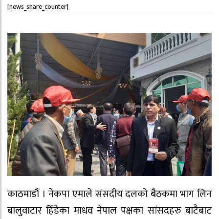
[news_share_counter]
काठमाडौं । नेकपा एमाले संसदीय दलको बैठकमा भाग लिन
बालुवाटार हिँडेका माधव नेपाल पक्षका सांसदहरु बाटैबाट