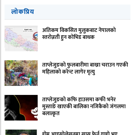
लोकप्रिय
अतिकम विकसित मुलुकबाट नेपालको
स्तरोन्नती हुन कोभिड बाधक
ताप्लेजुङको फुलबारीमा बाख्रा चराउन गएकी
महिलाको करेन्ट लागेर मृत्यु
ताप्लेजुङको कफि हाउसमा कफी भनेर
मुस्ताङे खाएकी बालिका नजिकैको जंगलमा
बलात्कृत
होम आइसोलेसनमा सास फेर्न गाह्रो भए