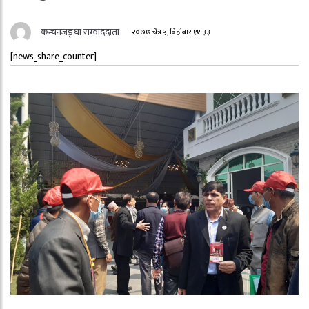
कन्चनजङ्घा सम्वाददाता
२०७७ चैत्र ५, बिहीबार ११:३३
[news_share_counter]