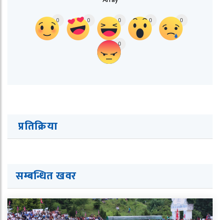
0
0
0
0
0
0
प्रतिक्रिया
सम्बन्धित ख
व
र