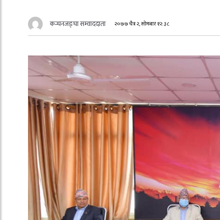
कन्चनजङ्घा सम्वाददाता
२०७७ चैत्र २, सोमबार १२:३८