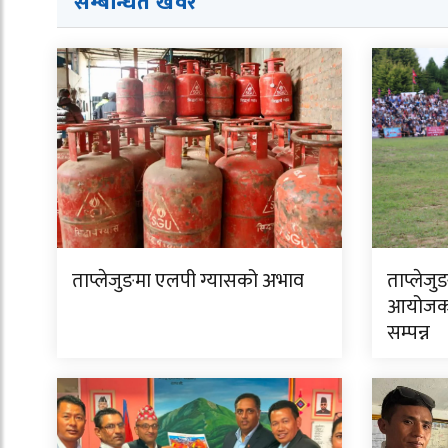
सम्बन्धित ख
व
र
ताप्लेजुङमा एलपी ग्यासको अभाव
ताप्लेजु
आयोजक 
सम्पन्न