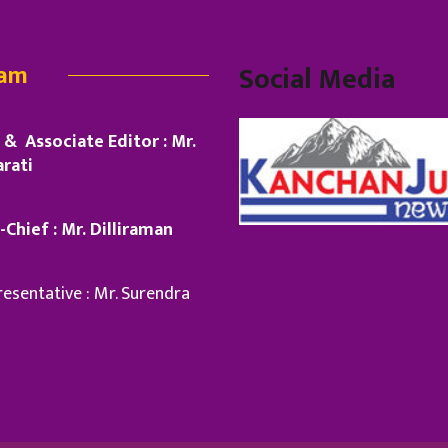
eam
Social Media
& Associate Editor : Mr.
rati
-Chief : Mr. Dilliraman
esentative : Mr. Surendra