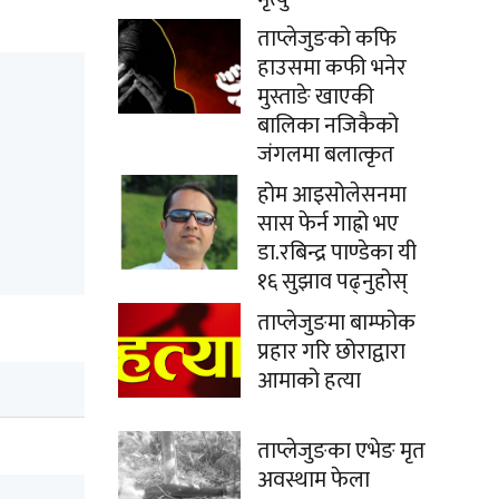
ताप्लेजुङको कफि
हाउसमा कफी भनेर
मुस्ताङे खाएकी
बालिका नजिकैको
जंगलमा बलात्कृत
होम आइसोलेसनमा
सास फेर्न गाह्रो भए
डा.रबिन्द्र पाण्डेका यी
१६ सुझाव पढ्नुहोस्
ताप्लेजुङमा बाम्फोक
प्रहार गरि छोराद्वारा
आमाको हत्या
ताप्लेजुङका एभेङ मृत
अवस्थाम फेला