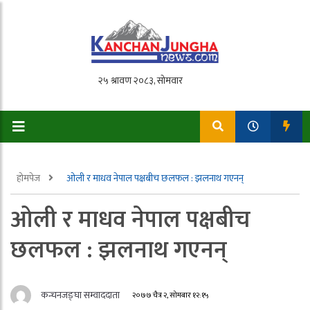
होमपेज
ओली र माधव नेपाल पक्षबीच छलफल : झलनाथ गएनन्
ओली र माधव नेपाल पक्षबीच
छलफल : झलनाथ गएनन्
कन्चनजङ्घा सम्वाददाता
२०७७ चैत्र २, सोमबार १२:१५