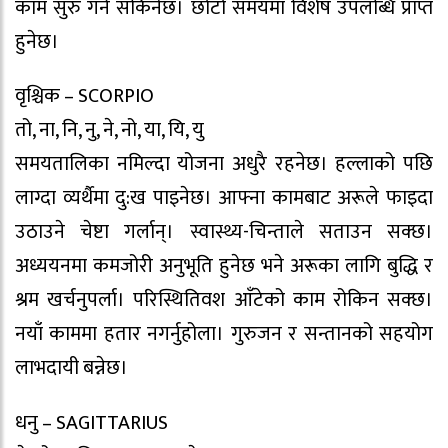
काम सुरु गर्न सकिनेछ। छोटो समयमा विशेष उपलब्धि प्राप्त
हुनेछ।
वृश्चिक – SCORPIO
तो, ना, नि, नु, ने, नो, या, यि, यु
समयतालिका नमिल्दा योजना अधुरै रहनेछ। हल्लाको पछि
लाग्दा व्यर्थैमा दु:ख पाइनेछ। आफ्ना कामबाट अरूले फाइदा
उठाउने चेष्टा गर्लान्। स्वास्थ्य-चिन्ताले सताउन सक्छ।
अध्ययनमा कमजोरी अनुभूति हुनेछ भने अरूका लागि बुद्धि र
श्रम खर्चनुपर्ला। परिस्थितिवश आँटेको काम रोकिन सक्छ।
नयाँ काममा हतार नगर्नुहोला। गुरुजन र सन्तानको सहयोग
लाभदायी बन्नेछ।
धनु – SAGITTARIUS