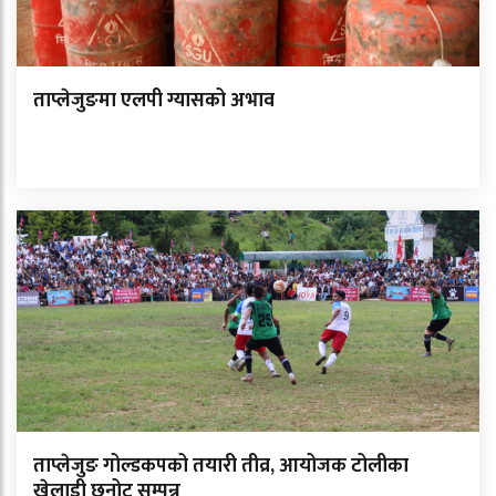
ताप्लेजुङमा एलपी ग्यासको अभाव
ताप्लेजुङ गोल्डकपको तयारी तीव्र, आयोजक टोलीका
खेलाडी छनोट सम्पन्न