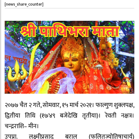
[news_share_counter]
२०७७ चैत २ गते, साेमवार, १५ मार्च २०२१। फाल्गुण शुक्लपक्ष,
द्वितीया तिथि (१७ः४९ बजेदेखि तृतीया)। रेवती नक्षत्र।
चन्द्रराशि– मीन।
उपप्रा. लक्ष्मीप्रसाद बराल (फलितज्योतिषाचार्य)