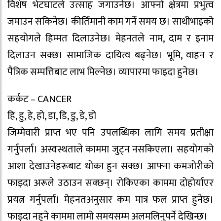
विशेष भेटघाटले उत्साह जगाउनेछ। आफ्नो क्षेत्रमा प्रभुत्व
जमाउन सकिनेछ। कीर्तिमानी काम गर्ने समय छ। साथीभाइको
सहयोगले हिम्मत दिलाउनेछ। मेहनतले नाम, दाम र इनाम
दिलाउन सक्छ। सामाजिक दायित्व बढ्नेछ। भूमि, वाहन र
पैत्रिक सम्पत्तिबाट लाभ मिल्नेछ। व्यापारमा फाइदा हुनेछ।
कर्कट – CANCER
हि, हु, हे, हो, डा, डि, डु, डे, डो
जिम्मेवारी प्राप्त भए पनि उपलब्धिका लागि समय प्रतीक्षा
गर्नुपर्ला। अस्वस्थताले काममा जुट्न नसकिएला। सहयोगको
आशा देखाउनेहरूबाट धोका हुन सक्छ। आफ्ना कमजोरीको
फाइदा अरूले उठाउन सक्छन्। रोकिएका काममा दोहोर्याएर
प्रयत्न गर्नुपर्ला। मेहनतअनुसार कम मात्र फल प्राप्त हुनेछ।
फाइदा नहुने काममा लामो समयसम्म अलमलिनुपर्ने देखिन्छ।