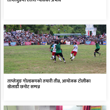
ताप्लेजुङमा एलपी ग्यासको अभाव
ताप्लेजुङ गोल्डकपको तयारी तीव्र, आयोजक टोलीका
खेलाडी छनोट सम्पन्न