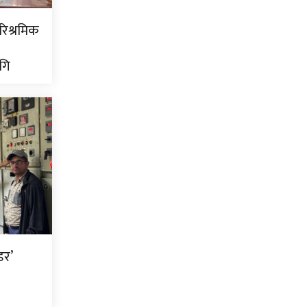
ारिश्रमिक
गि
डर’