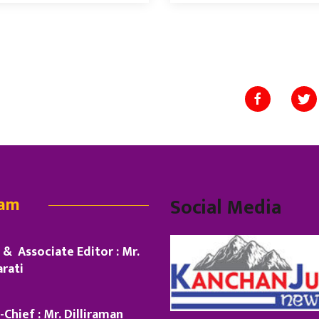
eam
Social Media
& Associate Editor : Mr.
rati
-Chief : Mr. Dilliraman