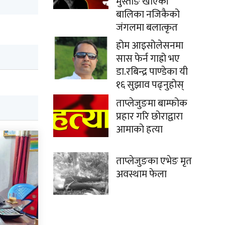
मुस्ताङे खाएकी
बालिका नजिकैको
जंगलमा बलात्कृत
होम आइसोलेसनमा
सास फेर्न गाह्रो भए
डा.रबिन्द्र पाण्डेका यी
१६ सुझाव पढ्नुहोस्
ताप्लेजुङमा बाम्फोक
प्रहार गरि छोराद्वारा
आमाको हत्या
ताप्लेजुङका एभेङ मृत
अवस्थाम फेला