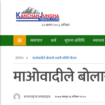
समाचार
अर्थ
सूचना-प्रविधि
स्वास्थ्य
होमपेज
माओवादीले बोलायो स्थायी समिति बैठक
माओवादीले बोला
कन्चनजङ्घा सम्वाददाता
२०७७ फाल्गुन २९, शनिबार ०९:५०