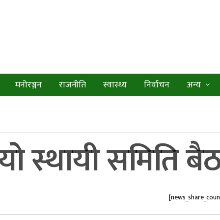
मनोरञ्जन
राजनीति
स्वास्थ्य
निर्वाचन
अन्य
यो स्थायी समिति ब
[news_share_coun