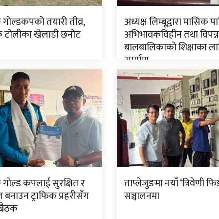
ङ गोल्डकपको तयारी तीव्र,
अध्यक्ष लिम्बूद्वारा मासिक प
टोलीका खेलाडी छनोट
अभिभावकविहीन तथा विपन्न
बालबालिकाको शिक्षाका ला
समर्पण
ङ गोल्ड कपलाई सुरक्षित र
ताप्लेजुङमा नयाँ ‘त्रिवेणी फि
त बनाउन ट्राफिक प्रहरीसँग
सञ्चालनमा
 बैठक