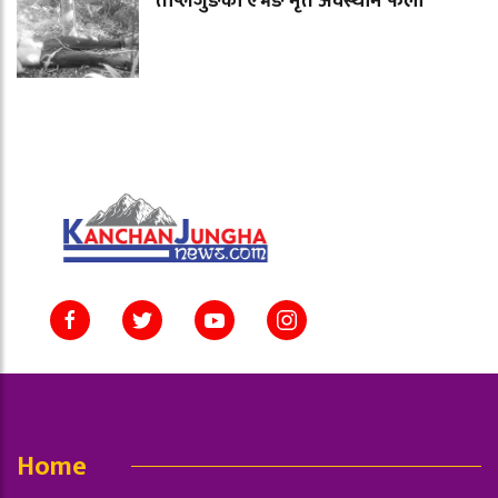
ताप्लेजुङका एभेङ मृत अवस्थाम फेला
Home