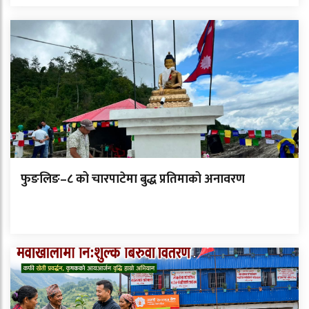
फुङलिङ–८ को चारपाटेमा बुद्ध प्रतिमाको अनावरण