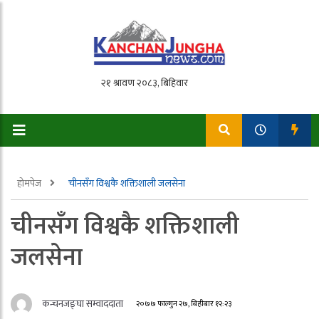
होमपेज
चीनसँग विश्वकै शक्तिशाली जलसेना
चीनसँग विश्वकै शक्तिशाली
जलसेना
कन्चनजङ्घा सम्वाददाता
२०७७ फाल्गुन २७, बिहीबार १२:२३