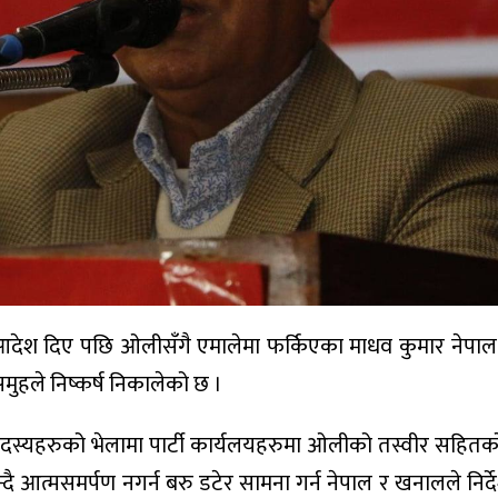
र्ने आदेश दिए पछि ओलीसँगै एमालेमा फर्किएका माधव कुमार नेप
ुहले निष्कर्ष निकालेको छ ।
दस्यहरुको भेलामा पार्टी कार्यलयहरुमा ओलीको तस्वीर सहितको बो
न्दै आत्मसमर्पण नगर्न बरु डटेर सामना गर्न नेपाल र खनालले निर