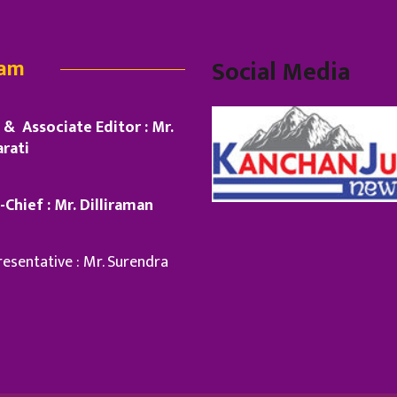
eam
Social Media
& Associate Editor : Mr.
rati
-Chief : Mr. Dilliraman
esentative : Mr. Surendra