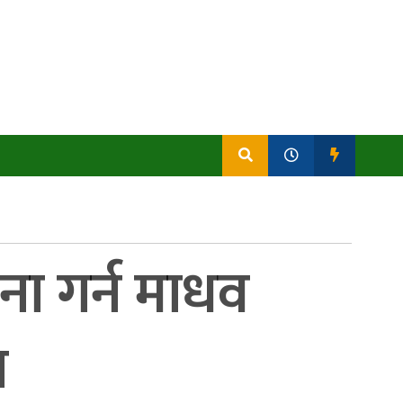
ा गर्न माधव
न