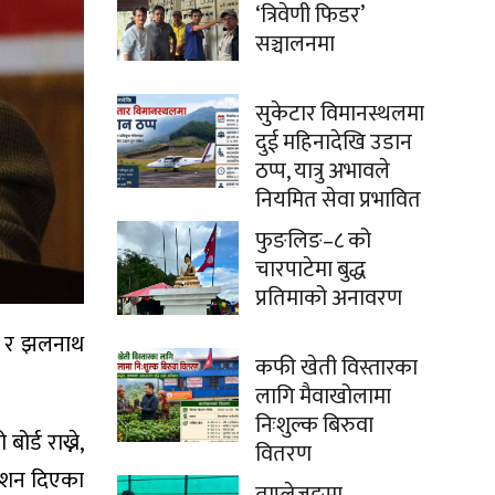
‘त्रिवेणी फिडर’
सञ्चालनमा
सुकेटार विमानस्थलमा
दुई महिनादेखि उडान
ठप्प, यात्रु अभावले
नियमित सेवा प्रभावित
फुङलिङ–८ को
चारपाटेमा बुद्ध
प्रतिमाको अनावरण
ाल र झलनाथ
कफी खेती विस्तारका
लागि मैवाखोलामा
निःशुल्क बिरुवा
र्ड राख्ने,
वितरण
्देशन दिएका