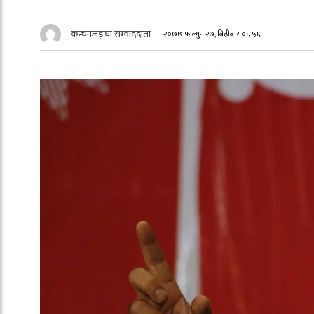
कन्चनजङ्घा सम्वाददाता
२०७७ फाल्गुन २७, बिहीबार ०६:५६