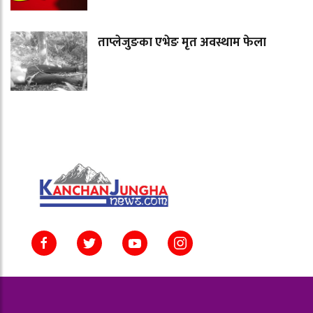
ताप्लेजुङका एभेङ मृत अवस्थाम फेला