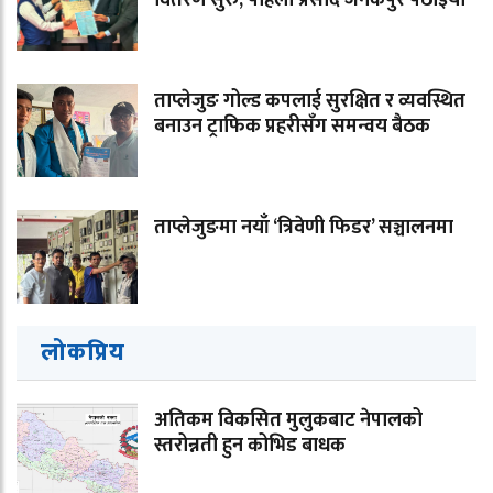
वितरण सुरु, पहिलो प्रसाद जनकपुर पठाइयो
ताप्लेजुङ गोल्ड कपलाई सुरक्षित र व्यवस्थित
बनाउन ट्राफिक प्रहरीसँग समन्वय बैठक
ताप्लेजुङमा नयाँ ‘त्रिवेणी फिडर’ सञ्चालनमा
लोकप्रिय
अतिकम विकसित मुलुकबाट नेपालको
स्तरोन्नती हुन कोभिड बाधक