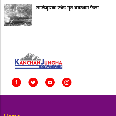
ताप्लेजुङका एभेङ मृत अवस्थाम फेला