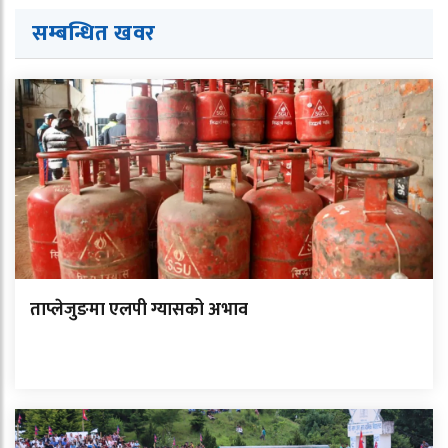
सम्बन्धित ख
व
र
ताप्लेजुङमा एलपी ग्यासको अभाव