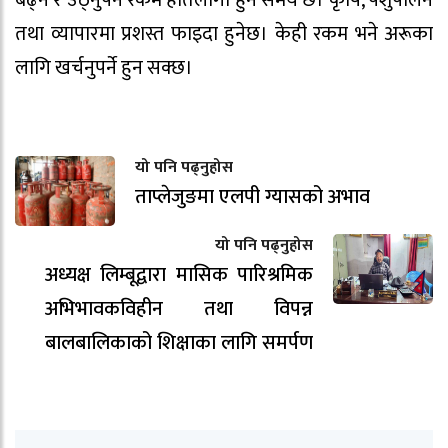
बढ्ने र उठ्नुपर्ने रकम हातलागी हुने समय छ। कृषि, पशुपालन
तथा व्यापारमा प्रशस्त फाइदा हुनेछ। केही रकम भने अरूका
लागि खर्चनुपर्ने हुन सक्छ।
यो पनि पढ्नुहोस
ताप्लेजुङमा एलपी ग्यासको अभाव
यो पनि पढ्नुहोस
अध्यक्ष लिम्बूद्वारा मासिक पारिश्रमिक
अभिभावकविहीन तथा विपन्न
बालबालिकाको शिक्षाका लागि समर्पण