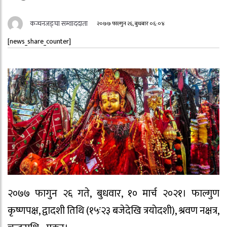
कन्चनजङ्घा सम्वाददाता
२०७७ फाल्गुन २६, बुधबार ०६:०४
[news_share_counter]
२०७७ फागुन २६ गते, बुधवार, १० मार्च २०२१। फाल्गुण
कृष्णपक्ष, द्वादशी तिथि (१५ः२३ बजेदेखि त्रयाेदशी), श्रवण नक्षत्र,