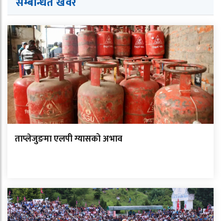
सम्बन्धित ख
व
र
ताप्लेजुङमा एलपी ग्यासको अभाव