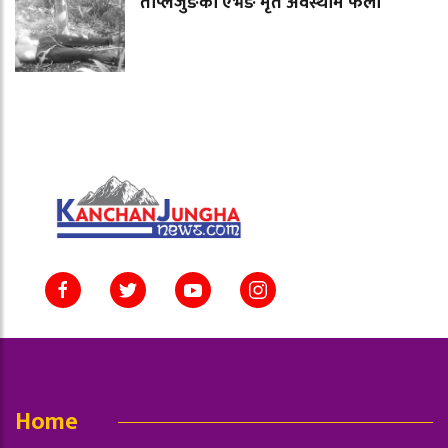
ताप्लेजुङका एभेङ मृत अवस्थाम फेला
Home