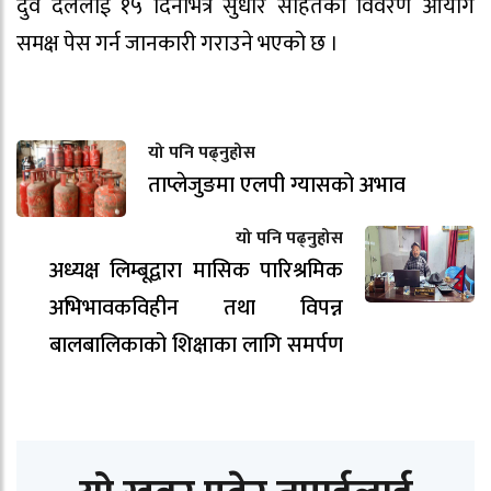
दुवै दललाई १५ दिनभित्र सुधार सहितको विवरण आयोग
समक्ष पेस गर्न जानकारी गराउने भएको छ ।
यो पनि पढ्नुहोस
ताप्लेजुङमा एलपी ग्यासको अभाव
यो पनि पढ्नुहोस
अध्यक्ष लिम्बूद्वारा मासिक पारिश्रमिक
अभिभावकविहीन तथा विपन्न
बालबालिकाको शिक्षाका लागि समर्पण