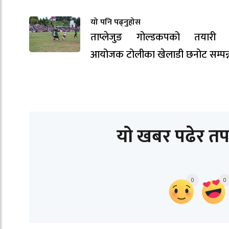
यो पनि पढ्नुहोस
ताप्लेजुङ गोल्डकपको तयारी ती
आयोजक टोलीका खेलाडी छनोट सम्पन्
यो खबर पढेर तप
0
0