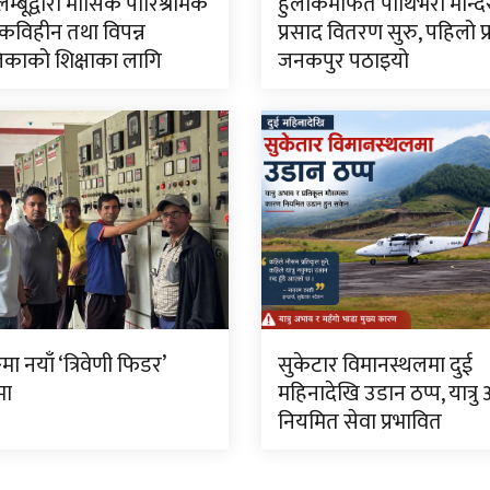
लिम्बूद्वारा मासिक पारिश्रमिक
हुलाकमार्फत पाथिभरा मन्द
विहीन तथा विपन्न
प्रसाद वितरण सुरु, पहिलो प
काको शिक्षाका लागि
जनकपुर पठाइयो
मा नयाँ ‘त्रिवेणी फिडर’
सुकेटार विमानस्थलमा दुई
मा
महिनादेखि उडान ठप्प, यात्रु
नियमित सेवा प्रभावित