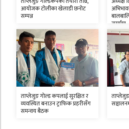
ताप्लेजुङ गोल्डकपको तयारी तीव्र,
अध्यक्ष 
आयोजक टोलीका खेलाडी छनोट
अभिभावक
सम्पन्न
बालबालि
समर्पण
ताप्लेजुङ गोल्ड कपलाई सुरक्षित र
ताप्लेजुङ
व्यवस्थित बनाउन ट्राफिक प्रहरीसँग
सञ्चालन
समन्वय बैठक