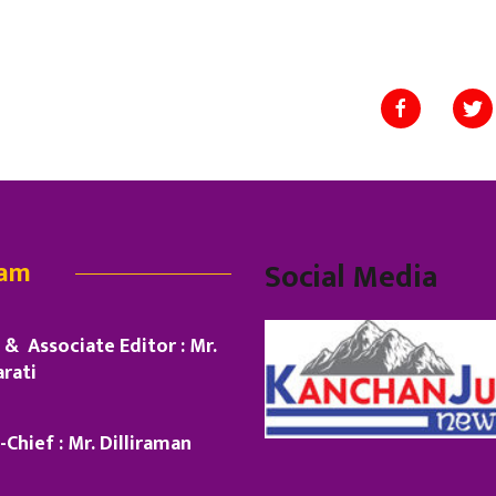
eam
Social Media
& Associate Editor : Mr.
rati
-Chief : Mr. Dilliraman