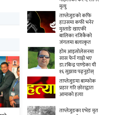
मृत्यु
ताप्लेजुङको कफि
हाउसमा कफी भनेर
मुस्ताङे खाएकी
बालिका नजिकैको
जंगलमा बलात्कृत
होम आइसोलेसनमा
सास फेर्न गाह्रो भए
डा.रबिन्द्र पाण्डेका यी
१६ सुझाव पढ्नुहोस्
ताप्लेजुङमा बाम्फोक
प्रहार गरि छोराद्वारा
आमाको हत्या
ताप्लेजुङका एभेङ मृत