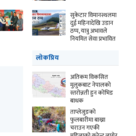
सुकेटार विमानस्थलमा
दुई महिनादेखि उडान
ठप्प, यात्रु अभावले
नियमित सेवा प्रभावित
लोकप्रिय
अतिकम विकसित
मुलुकबाट नेपालको
स्तरोन्नती हुन कोभिड
बाधक
ताप्लेजुङको
फुलबारीमा बाख्रा
चराउन गएकी
महिलाको करेन्ट लागेर