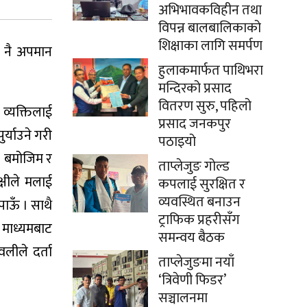
अभिभावकविहीन तथा
विपन्न बालबालिकाको
शिक्षाका लागि समर्पण
ति नै अपमान
हुलाकमार्फत पाथिभरा
मन्दिरको प्रसाद
वितरण सुरु, पहिलो
 व्यक्तिलाई
प्रसाद जनकपुर
ुर्याउने गरी
पठाइयो
३) बमोजिम र
ताप्लेजुङ गोल्ड
्षीले मलाई
कपलाई सुरक्षित र
व्यवस्थित बनाउन
पाऊँ । साथै
ट्राफिक प्रहरीसँग
 माध्यमबाट
समन्वय बैठक
लीले दर्ता
ताप्लेजुङमा नयाँ
‘त्रिवेणी फिडर’
सञ्चालनमा