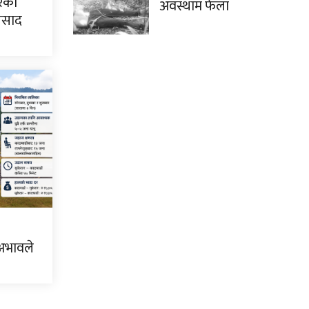
िरको
अवस्थाम फेला
्रसाद
 अभावले