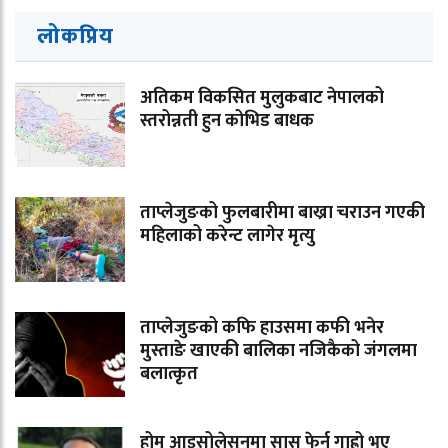
लोकप्रिय
अतिकम विकसित मुलुकबाट नेपालको
स्तरोन्नती हुन कोभिड बाधक
ताप्लेजुङको फुलबारीमा बाख्रा चराउन गएकी
महिलाको करेन्ट लागेर मृत्यु
ताप्लेजुङको कफि हाउसमा कफी भनेर
मुस्ताङे खाएकी बालिका नजिकैको जंगलमा
बलात्कृत
होम आइसोलेसनमा सास फेर्न गाह्रो भए