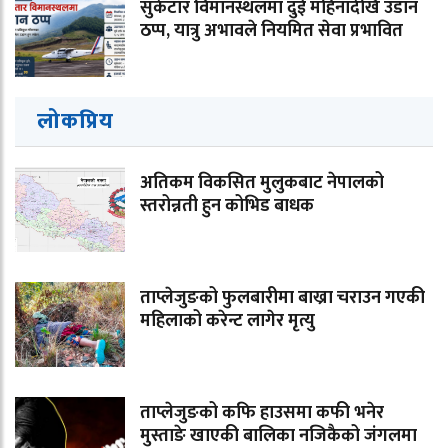
सुकेटार विमानस्थलमा दुई महिनादेखि उडान
ठप्प, यात्रु अभावले नियमित सेवा प्रभावित
लोकप्रिय
अतिकम विकसित मुलुकबाट नेपालको
स्तरोन्नती हुन कोभिड बाधक
ताप्लेजुङको फुलबारीमा बाख्रा चराउन गएकी
महिलाको करेन्ट लागेर मृत्यु
ताप्लेजुङको कफि हाउसमा कफी भनेर
मुस्ताङे खाएकी बालिका नजिकैको जंगलमा