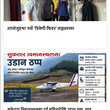
ताप्लेजुङमा नयाँ ‘त्रिवेणी फिडर’ सञ्चालनमा
सुकेटार विमानस्थलमा दुई महिनादेखि उडान ठप्प, यात्रु