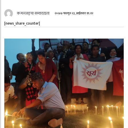
कन्चनजङ्घा सम्वाददाता
२०७७ फाल्गुन २३, आईतवार १९:१२
[news_share_counter]