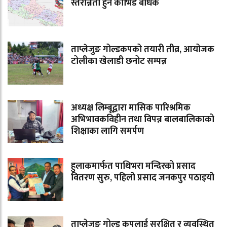
स्तरोन्नती हुन कोभिड बाधक
ताप्लेजुङ गोल्डकपको तयारी तीव्र, आयोजक
टोलीका खेलाडी छनोट सम्पन्न
अध्यक्ष लिम्बूद्वारा मासिक पारिश्रमिक
अभिभावकविहीन तथा विपन्न बालबालिकाको
शिक्षाका लागि समर्पण
हुलाकमार्फत पाथिभरा मन्दिरको प्रसाद
वितरण सुरु, पहिलो प्रसाद जनकपुर पठाइयो
ताप्लेजुङ गोल्ड कपलाई सुरक्षित र व्यवस्थित