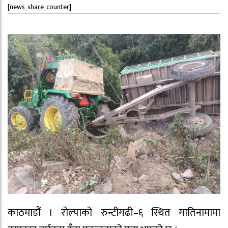
[news_share_counter]
काठमाडौं । रोल्पाको रुन्टीगढी–६ स्थित गातिनामामा