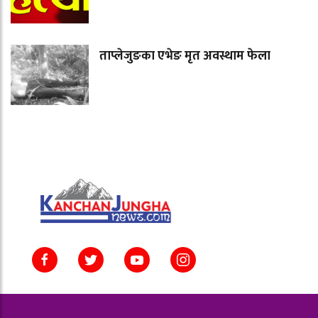
ताप्लेजुङका एभेङ मृत अवस्थाम फेला