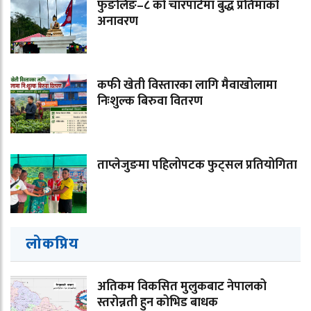
फुङलिङ–८ को चारपाटेमा बुद्ध प्रतिमाको
अनावरण
कफी खेती विस्तारका लागि मैवाखोलामा
निःशुल्क बिरुवा वितरण
ताप्लेजुङमा पहिलोपटक फुट्सल प्रतियोगिता
लोकप्रिय
अतिकम विकसित मुलुकबाट नेपालको
स्तरोन्नती हुन कोभिड बाधक