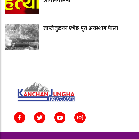
ताप्लेजुङका एभेङ मृत अवस्थाम फेला