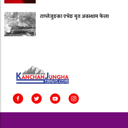
ताप्लेजुङका एभेङ मृत अवस्थाम फेला