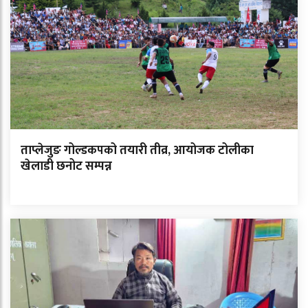
ताप्लेजुङ गोल्डकपको तयारी तीव्र, आयोजक टोलीका
खेलाडी छनोट सम्पन्न