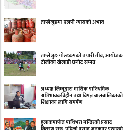
ताप्लेजुङमा एलपी ग्यासको अभाव
ताप्लेजुङ गोल्डकपको तयारी तीव्र, आयोजक
टोलीका खेलाडी छनोट सम्पन्न
अध्यक्ष लिम्बूद्वारा मासिक पारिश्रमिक
अभिभावकविहीन तथा विपन्न बालबालिकाको
शिक्षाका लागि समर्पण
हुलाकमार्फत पाथिभरा मन्दिरको प्रसाद
वितरण सुरु, पहिलो प्रसाद जनकपुर पठाइयो