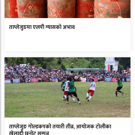
ताप्लेजुङमा एलपी ग्यासको अभाव
ताप्लेजुङ गोल्डकपको तयारी तीव्र, आयोजक टोलीका
खेलाडी छनोट सम्पन्न