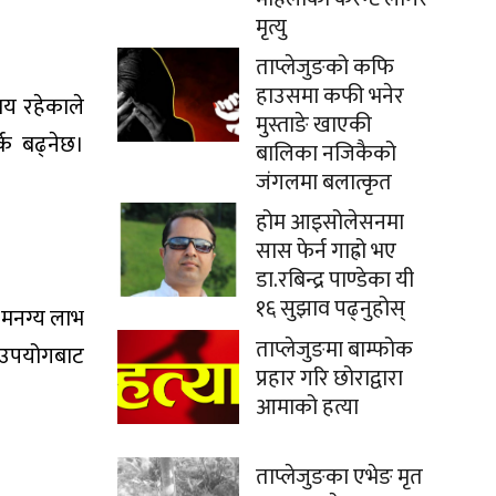
मृत्यु
ताप्लेजुङको कफि
हाउसमा कफी भनेर
मय रहेकाले
मुस्ताङे खाएकी
्क बढ्नेछ।
बालिका नजिकैको
जंगलमा बलात्कृत
होम आइसोलेसनमा
सास फेर्न गाह्रो भए
डा.रबिन्द्र पाण्डेका यी
१६ सुझाव पढ्नुहोस्
 मनग्य लाभ
ताप्लेजुङमा बाम्फोक
को उपयोगबाट
प्रहार गरि छोराद्वारा
आमाको हत्या
ताप्लेजुङका एभेङ मृत