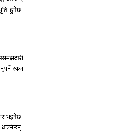
ूति हुनेछ।
ा असमझदारी
नुपर्ने रकम
रसर भइनेछ।
 थाल्नेछन्।