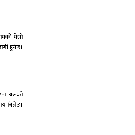
कामको मेसो
लागी हुनेछ।
भरमा अरूको
य बित्नेछ।