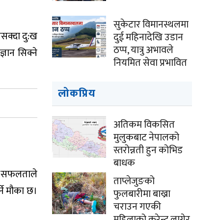
सुकेटार विमानस्थलमा
नसक्दा दु:ख
दुई महिनादेखि उडान
ठप्प, यात्रु अभावले
ञान सिक्ने
नियमित सेवा प्रभावित
लोकप्रिय
अतिकम विकसित
मुलुकबाट नेपालको
स्तरोन्नती हुन कोभिड
बाधक
को सफलताले
ताप्लेजुङको
ने मौका छ।
फुलबारीमा बाख्रा
चराउन गएकी
महिलाको करेन्ट लागेर