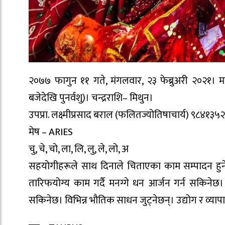
२०७७ फागुन ११ गते, मंगलवार, २३ फेब्रुअरी २०२१। माघ 
बजेदेखि पुनर्वशु)। चन्द्रराशि– मिथुन।
उपप्रा. लक्ष्मीप्रसाद बराल (फलितज्योतिषाचार्य) ९८४१३५
मेष – ARIES
चु, चे, चो, ला, लि, लु, ले, लो, अ
सहयोगीहरूले साथ दिनाले चिताएका काम सम्पादन हुनेछन्। प
तारिफयोग्य काम गर्दै मनग्गे धन आर्जन गर्न सकिनेछ
सकिनेछ। विभिन्न भौतिक साधन जुट्नेछन्। उद्योग र व्य