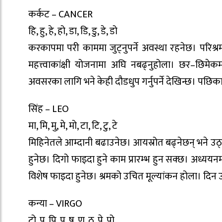
कर्कट – CANCER
हि, हु, हे, हो, डा, डि, डु, डे, डो
करकापमा परी काममा जुट्नुपर्ने अवस्था रहनेछ। परिश
महत्त्वाकांक्षी योजनामा अघि नबढ्नुहोला। छर–छिम
अवसरका लागि भने केही दौडधुप गर्नुपर्ने देखिन्छ। पछिका ला
सिंह – LEO
मा, मि, मु, मे, मो, टा, टि, टु, टे
मिहिनेतले आम्दानी बढाउनेछ। आयस्रोत बढ्नेछन् भने उठ्
हुनेछ। दिगो फाइदा हुने काम प्रारम्भ हुन सक्छ। अध्ययनम
विशेष फाइदा हुनेछ। श्रमको उचित मूल्यांकन होला। दिन उ
कन्या – VIRGO
टो, प, पि, पु, ष, ण, ठ, पे, पो