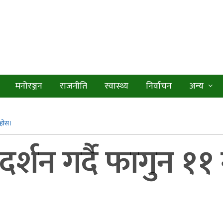
मनोरञ्जन
राजनीति
स्वास्थ्य
निर्वाचन
अन्य
ुहोस।
र्शन गर्दै फागुन १
।