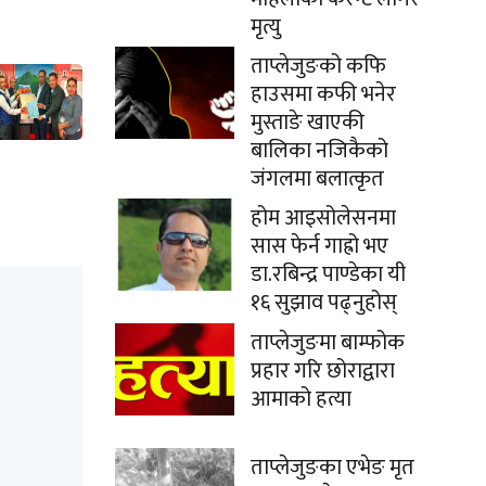
मृत्यु
ताप्लेजुङको कफि
हाउसमा कफी भनेर
मुस्ताङे खाएकी
बालिका नजिकैको
जंगलमा बलात्कृत
होम आइसोलेसनमा
सास फेर्न गाह्रो भए
डा.रबिन्द्र पाण्डेका यी
१६ सुझाव पढ्नुहोस्
ताप्लेजुङमा बाम्फोक
प्रहार गरि छोराद्वारा
आमाको हत्या
ताप्लेजुङका एभेङ मृत