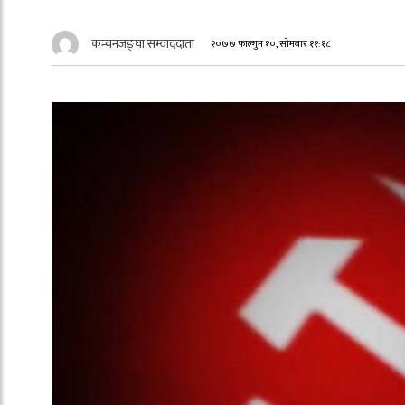
कन्चनजङ्घा सम्वाददाता
२०७७ फाल्गुन १०, सोमबार ११:१८