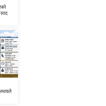
िरको
्रसाद
 अभावले