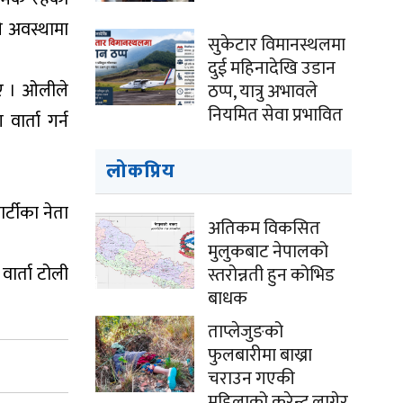
े अवस्थामा
सुकेटार विमानस्थलमा
दुई महिनादेखि उडान
िए । ओलीले
ठप्प, यात्रु अभावले
नियमित सेवा प्रभावित
ार्ता गर्न
लोकप्रिय
र्टीका नेता
अतिकम विकसित
मुलुकबाट नेपालको
वार्ता टोली
स्तरोन्नती हुन कोभिड
बाधक
ताप्लेजुङको
फुलबारीमा बाख्रा
चराउन गएकी
महिलाको करेन्ट लागेर