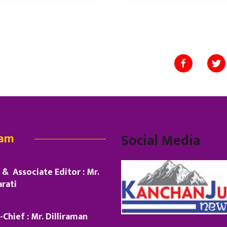
eam
Social Media
& Associate Editor : Mr.
rati
-Chief : Mr. Dilliraman