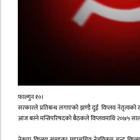
फाल्गुन १०।
सरकारले प्रतिबन्ध लगाएको झण्डै दुई विप्लव नेतृत्वको 
आज बस्ने मन्त्रिपरिषदको बैठकले विप्लवमाथि २०७५ साल
नेकपा विप्लव समूहका महासचिव नेत्रविक्रम चन्द विप्