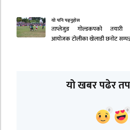
यो पनि पढ्नुहोस
ताप्लेजुङ गोल्डकपको तयारी ती
आयोजक टोलीका खेलाडी छनोट सम्पन्
यो खबर पढेर तप
0
0