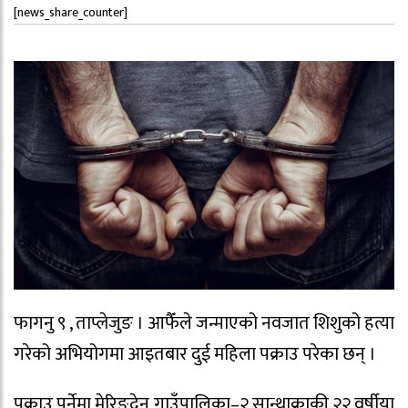
[news_share_counter]
फागनु ९ , ताप्लेजुङ । आफैँले जन्माएको नवजात शिशुको हत्या
गरेको अभियोगमा आइतबार दुई महिला पक्राउ परेका छन् ।
पक्राउ पर्नेमा मेरिङ्देन गाउँपालिका–२ सान्थाक्राकी २२ वर्षीया