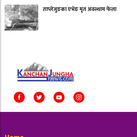
ताप्लेजुङका एभेङ मृत अवस्थाम फेला