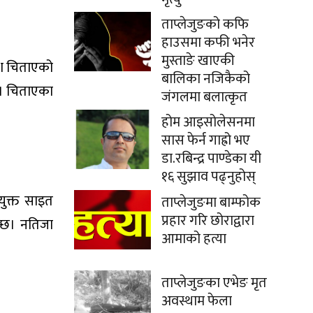
ताप्लेजुङको कफि
हाउसमा कफी भनेर
मुस्ताङे खाएकी
वश चिताएको
बालिका नजिकैको
ा। चिताएका
जंगलमा बलात्कृत
होम आइसोलेसनमा
सास फेर्न गाह्रो भए
डा.रबिन्द्र पाण्डेका यी
१६ सुझाव पढ्नुहोस्
युक्त साइत
ताप्लेजुङमा बाम्फोक
प्रहार गरि छोराद्वारा
न्छ। नतिजा
आमाको हत्या
ताप्लेजुङका एभेङ मृत
अवस्थाम फेला