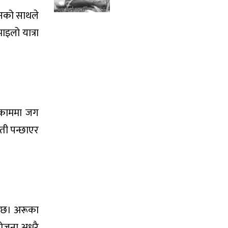
जनको साथले
ाइलो यात्रा
ो काममा जग
ौती पन्छाएर
नेछ। अरूका
योजना अधुरै