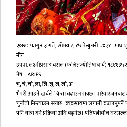
२०७७ फागुन ३ गते, सोमवार, १५ फेब्रुअरी २०२१। माघ शुक्लप
मीन।
उपप्रा. लक्ष्मीप्रसाद बराल (फलितज्योतिषाचार्य) ९८४१३५
मेष – ARIES
चु, चे, चो, ला, लि, लु, ले, लो, अ
भैपरी आउने खर्चले चिन्ता बढाउन सक्छ। परिवारजनबाट टा
चुनौती निम्त्याउन सक्छ। व्यवसायमा लगानी बढाउनुपर्न
पनि यात्रा गर्ने प्रक्रिया अघि बढ्नेछ। पतिपत्नीबीच घरसल