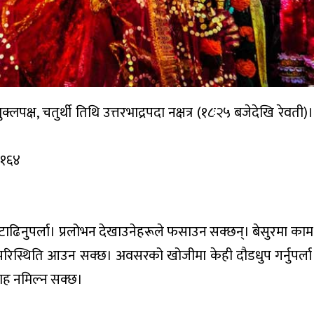
क्ष, चतुर्थी तिथि उत्तरभाद्रपदा नक्षत्र (१८ः२५ बजेदेखि रेवती)। 
२१६४
ढिनुपर्ला। प्रलोभन देखाउनेहरूले फसाउन सक्छन्। बेसुरमा काम ग
े परिस्थिति आउन सक्छ। अवसरको खोजीमा केही दौडधुप गर्नुपर्ला।
्लाह नमिल्न सक्छ।