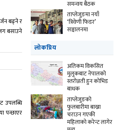
समन्वय बैठक
ताप्लेजुङमा नयाँ
्जन बढ्ने र
‘त्रिवेणी फिडर’
सञ्चालनमा
 जग बसाउने
लोकप्रिय
अतिकम विकसित
मुलुकबाट नेपालको
स्तरोन्नती हुन कोभिड
बाधक
ताप्लेजुङको
बाट उपलब्धि
फुलबारीमा बाख्रा
या पन्छाएर
चराउन गएकी
महिलाको करेन्ट लागेर
मृत्यु