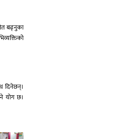
रोत बढ्नुका
िव्यक्तिको
थ दिनेछन्।
इने योग छ।