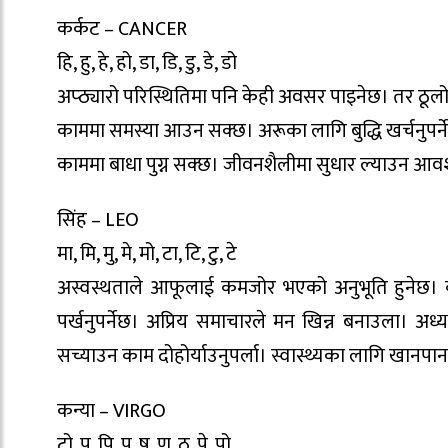
कर्कट – CANCER
हि, हु, हे, हो, डा, डि, डु, डे, डो
अप्ठ्यारो परिस्थितिमा पनि केही अवसर पाइनेछ। तर ठू
काममा समस्या आउन सक्छ। अरूका लागि बुद्धि खर्चनुपर्न
काममा बाधा पुग्न सक्छ। जीवनशैलीमा सुधार ल्याउन आव
सिंह – LEO
मा, मि, मु, मे, मो, टा, टि, टु, टे
अस्वस्थताले आफूलाई कमजोर भएको अनुभूति हुनेछ। काम
पर्खनुपर्नेछ। अप्रिय समाचारले मन खिन्न बनाउला। अध
सच्याउन काम दोहोर्याउनुपर्ला। स्वास्थ्यका लागि खानपानम
कन्या – VIRGO
टो, प, पि, पु, ष, ण, ठ, पे, पो