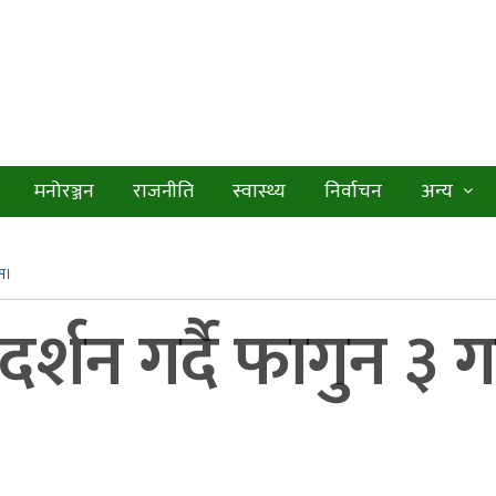
मनोरञ्जन
राजनीति
स्वास्थ्य
निर्वाचन
अन्य
ोस।
र्शन गर्दै फागुन ३
।